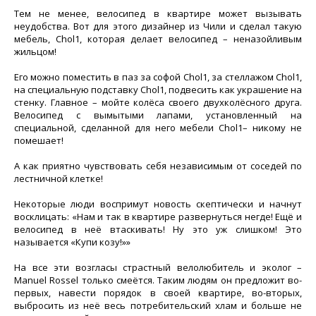
Тем не менее, велосипед в квартире может вызывать
неудобства. Вот для этого дизайнер из Чили и сделал такую
мебель, Chol1, которая делает велосипед – неназойливым
жильцом!
Его можно поместить в паз за софой Chol1, за стеллажом Chol1,
на специальную подставку Chol1, подвесить как украшение на
стенку. Главное – мойте колёса своего двухколёсного друга.
Велосипед с вымытыми лапами, установленный на
специальной, сделанной для него мебели Chol1– никому не
помешает!
А как приятно чувствовать себя независимым от соседей по
лестничной клетке!
Некоторые люди воспримут новость скептически и начнут
восклицать: «Нам и так в квартире развернуться негде! Ещё и
велосипед в неё втаскивать! Ну это уж слишком! Это
называется «Купи козу!»»
На все эти возгласы страстный велолюбитель и эколог –
Manuel Rossel только смеётся. Таким людям он предложит во-
первых, навести порядок в своей квартире, во-вторых,
выбросить из неё весь потребительский хлам и больше не