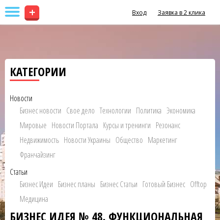
+
Вход
Заявка в 2 клика
КАТЕГОРИИ
Новости
Бизнес новости
Свое дело
Технологии
Политика
Экономика
Мировые
Новости Портала
Курсы и тренинги
Резонанс
Недвижимость
Новости Украины
Общество
Маркетинг
Франчайзинг
Статьи
Бизнес Идеи
Бизнес планы
Бизнес Статьи
Готовый Бизнес
Offtop
Медицина
БИЗНЕС ИДЕЯ № 48. ФУНКЦИОНАЛЬНАЯ