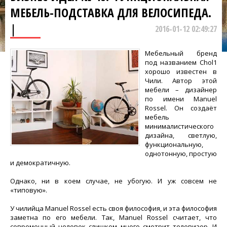
МЕБЕЛЬ-ПОДСТАВКА ДЛЯ ВЕЛОСИПЕДА.
|
2016-01-12 02:49:27
Мебельный бренд
под названием Chol1
хорошо известен в
Чили. Автор этой
мебели – дизайнер
по имени Manuel
Rossel. Он создаёт
мебель
минималистического
дизайна, светлую,
функциональную,
однотонную, простую
и демократичную.
Однако, ни в коем случае, не убогую. И уж совсем не
«типовую».
У чилийца Manuel Rossel есть своя философия, и эта философия
заметна по его мебели. Так, Manuel Rossel считает, что
современный человек слишком много смотрит телевизор. И