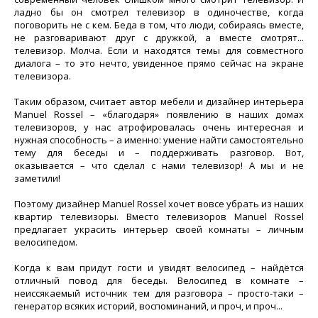
ладно бы он смотрел телевизор в одиночестве, когда
поговорить не с кем. Беда в том, что люди, собираясь вместе,
не разговаривают друг с дружкой, а вместе смотрят...
телевизор. Молча. Если и находятся темы для совместного
диалога – то это нечто, увиденное прямо сейчас на экране
телевизора.
Таким образом, считает автор мебели и дизайнер интерьера
Manuel Rossel – «благодаря» появлению в наших домах
телевизоров, у нас атрофировалась очень интересная и
нужная способность – а именно: умение найти самостоятельно
тему для беседы и – поддерживать разговор. Вот,
оказывается – что сделал с нами телевизор! А мы и не
заметили!
Поэтому дизайнер Manuel Rossel хочет вовсе убрать из наших
квартир телевизоры. Вместо телевизоров Manuel Rossel
предлагает украсить интерьер своей комнаты – личным
велосипедом.
Когда к вам придут гости и увидят велосипед – найдётся
отличный повод для беседы. Велосипед в комнате –
неиссякаемый источник тем для разговора – просто-таки –
генератор всяких историй, воспоминаний, и проч, и проч...