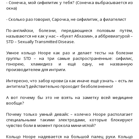
- Сонечка, мой сифилитик у тебя? (Сонечка выбрасывается из
окна)
- Сколько раз говорил, Сарочка, не сифилитик, а филателист
По-английски, болезни, передающиеся половым путём,
называются не как у нас – «букет Абхазии», а аббревиатурой –
STD – Sexually Transmitted Disease.
Умное кольцо Hoope как раз и делает тесты на болезни
группы STD – на три самые распространённые: сифилис,
гонорею, хламидиоз и ещё одну, не названную
производителем для интриги.
Интересно, что забор крови (а как иначе ещё узнать – есть ли
антитела?) действительно проходит безболезненно!
А вот почему бы это не взять на заметку всей медицине
вообще?
Почему только умный девайс – колечко Hoope располагает
специальными такими электродами, которые блокируют
чувство боли в момент прокола мини-иглой?
Кольцо Hoope надевается на большой палец руки. Кольцо