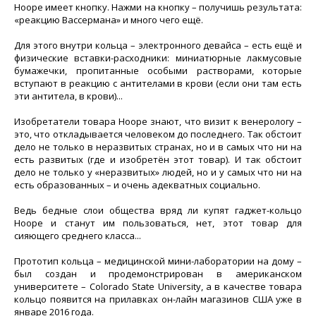
Hoope имеет кнопку. Нажми на кнопку – получишь результата:
«реакцию Вассермана» и много чего ещё.
Для этого внутри кольца – электронного девайса – есть ещё и
физические вставки-расходники: миниатюрные лакмусовые
бумажечки, пропитанные особыми растворами, которые
вступают в реакцию с антителами в крови (если они там есть
эти антитела, в крови)...
Изобретатели товара Hoope знают, что визит к венерологу –
это, что откладывается человеком до последнего. Так обстоит
дело не только в неразвитых странах, но и в самых что ни на
есть развитых (где и изобретён этот товар). И так обстоит
дело не только у «неразвитых» людей, но и у самых что ни на
есть образованных – и очень адекватных социально.
Ведь бедные слои общества вряд ли купят гаджет-кольцо
Hoope и станут им пользоваться, нет, этот товар для
сияющего среднего класса...
Прототип кольца – медицинской мини-лаборатории на дому –
был создан и продемонстрирован в американском
университете – Colorado State University, а в качестве товара
кольцо появится на прилавках он-лайн магазинов США уже в
январе 2016 года.