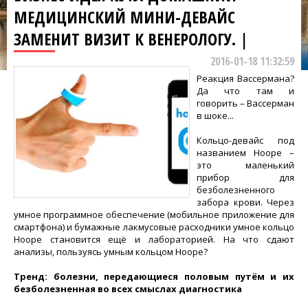
МЕДИЦИНСКИЙ МИНИ-ДЕВАЙС
ЗАМЕНИТ ВИЗИТ К ВЕНЕРОЛОГУ. |
2016-01-18 11:32:59
Реакция Вассермана?
Да что там и
говорить – Вассерман
в шоке...
Кольцо-девайс под
названием Hoope –
это маленький
прибор для
безболезненного
забора крови. Через
умное программное обеспечение (мобильное приложение для
смартфона) и бумажные лакмусовые расходники умное кольцо
Hoope становится ещё и лабораторией. На что сдают
анализы, пользуясь умным кольцом Hoope?
Тренд: болезни, передающиеся половым путём и их
безболезненная во всех смыслах диагностика