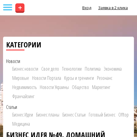
+
Вход
Заявка в 2 клика
КАТЕГОРИИ
Новости
Бизнес новости
Свое дело
Технологии
Политика
Экономика
Мировые
Новости Портала
Курсы и тренинги
Резонанс
Недвижимость
Новости Украины
Общество
Маркетинг
Франчайзинг
Статьи
Бизнес Идеи
Бизнес планы
Бизнес Статьи
Готовый Бизнес
Offtop
Медицина
БИЗНЕС ИДЕЯ №49. ДОМАШНИЙ