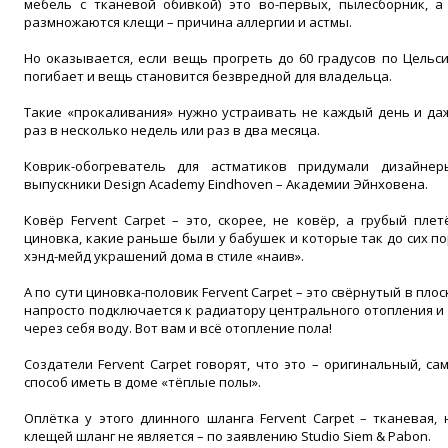
мебель с тканевой обивкой) это во-первых, пылесборник, а
размножаются клещи – причина аллергии и астмы.
Но оказывается, если вещь прогреть до 60 градусов по Цельс
погибает и вещь становится безвредной для владельца.
Такие «прокаливания» нужно устраивать не каждый день и да
раз в несколько недель или раз в два месяца.
Коврик-обогреватель для астматиков придумали дизайне
выпускники Design Academy Eindhoven – Академии Эйнховена.
Ковёр Fervent Carpet – это, скорее, не ковёр, а грубый пле
циновка, какие раньше были у бабушек и которые так до сих по
хэнд-мейд украшений дома в стиле «наив».
А по сути циновка-половик Fervent Carpet – это свёрнутый в пло
напросто подключается к радиатору центрального отопления и 
через себя воду. Вот вам и всё отопление пола!
Создатели Fervent Carpet говорят, что это – оригинальный, с
способ иметь в доме «тёплые полы».
Оплётка у этого длинного шланга Fervent Carpet – тканевая,
клещей шланг не является – по заявлению Studio Siem & Pabon.