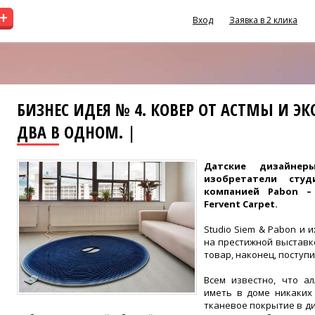
+
Вход
Заявка в 2 клика
БИЗНЕС ИДЕЯ № 4. КОВЕР ОТ АСТМЫ И ЭК
ДВА В ОДНОМ. |
Датские дизайне
изобретатели студ
компанией Pabon – 
Fervent Carpet.
Studio Siem & Pabon и и
на престижной выставке
товар, наконец, поступ
Всем известно, что а
иметь в доме никаких
тканевое покрытие в д