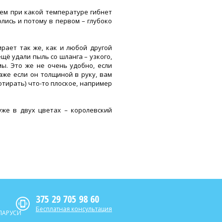
аем при какой температуре гибнет
олись и потому в первом – глубоко
ирает так же, как и любой другой
щё удали пыль со шланга – узкого,
ы. Это же не очень удобно, если
аже если он толщиной в руку, вам
ротирать) что-то плоское, например
уже в двух цветах – королевский
375 29 705 98 60
Бесплатная консультация
ЛАРУСИ