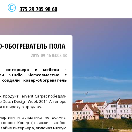
375 29 705 98 60
О-ОБОГРЕВАТЕЛЬ ПОЛА
2015-09-16 03:02:48
ры интерьера и мебели –
ии Studio Siemсовместно с
создали ковер-обогреватель
х продукт Fervent Carpet победили
 Dutch Design Week 2014. А теперь
ил в широкую продажу.
ллергики и астматики не должны
 ковров! Ковёр (а также – любое
изайне интерьера, включая мягкую