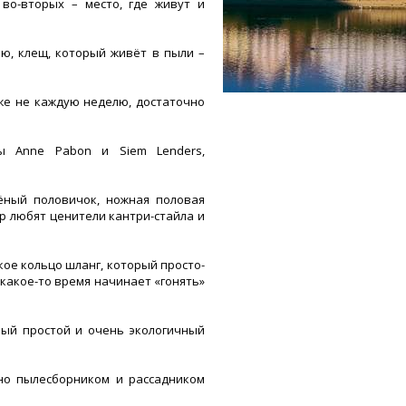
 во-вторых – место, где живут и
ию, клещ, который живёт в пыли –
же не каждую неделю, достаточно
ры Anne Pabon и Siem Lenders,
тёный половичок, ножная половая
р любят ценители кантри-стайла и
ское кольцо шланг, который просто-
какое-то время начинает «гонять»
амый простой и очень экологичный
 но пылесборником и рассадником