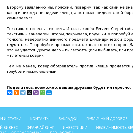
Второму заявлению мы, положим, поверим, так как сами не зн
клещ и никогда не видели клеща, а вот пыль видели, с ней бор
сомневаемся.
Текстиль он и есть текстиль. И пыль ковёр Fervent Carpet соб
текстиль – занавески, шторы, покрывала, подушки. А попробуй е
тонкого, невероятно длинного предмета цилиндрической форм
вдуматься. Попробуйте пропылесосить канат со всех сторон. Д
это не удастся. Другое дело – пылесосить (или выбивать, или п
– плетёный коврик.
Тем не менее, ковёр-обогреватель против клеща продаётся 
голубой и нежно-зелёный.
Поделитесь, возможно, вашим друзьям будет интересно:
И И СТАТЬИ
КОНТАКТЫ
ЗАКЛАДКИ
ПУБЛИЧНЫЙ ДОГОВОР
Й БИЗНЕС
ФРАНЧАЙЗИНГ
ИНВЕСТИЦИИ
НЕДВИЖИМОСТЬ БЕ
ТОВАРЫ, ОБОРУДОВАНИЕ
B2B - УСЛУГИ