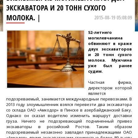
ЭКСКАВАТОРА И 20 ТОНН СУХОГО
МОЛОКА. |
2015-08-19 05:08:09
52-летнего
могилевчанина
обвиняют в краже
двух экскаваторов
и 20 тонн сухого
молока. Мужчина
уже был ранее
судим.
Частная фирма,
директором которой
является
подозреваемый, занимается международныи перевозками. В
2013 году злоумышленник взялся перевезти два экскаватора
со склада ОАО «Амкодор» в Пинске в азербайджанский Баку.
Однако он сказал водителю изменить маршрут доставки
груза. Ничего не подозревающий подчиненный привез
экскаваторы в российский Ростов. Таким образом
подозреваемый незаконно завладел принадлежащими ОАО
«Амкодор» двумя экскаваторами стоимостью более 89 тысяч