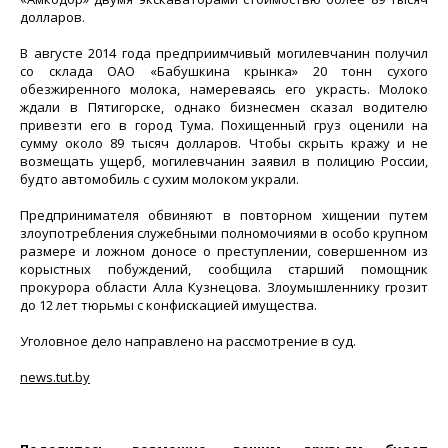
долларов.
В августе 2014 года предприимчивый могилевчанин получил
со склада ОАО «Бабушкина крынка» 20 тонн сухого
обезжиренного молока, намереваясь его украсть. Молоко
ждали в Пятигорске, однако бизнесмен сказал водителю
привезти его в город Тума. Похищенный груз оценили на
сумму около 89 тысяч долларов. Чтобы скрыть кражу и не
возмещать ущерб, могилевчанин заявил в полицию России,
будто автомобиль с сухим молоком украли.
Предпринимателя обвиняют в повторном хищении путем
злоупотребления служебными полномочиями в особо крупном
размере и ложном доносе о преступлении, совершенном из
корыстных побуждений, сообщила старший помощник
прокурора области Алла Кузнецова. Злоумышленнику грозит
до 12 лет тюрьмы с конфискацией имущества.
Уголовное дело направлено на рассмотрение в суд.
news.tut.by