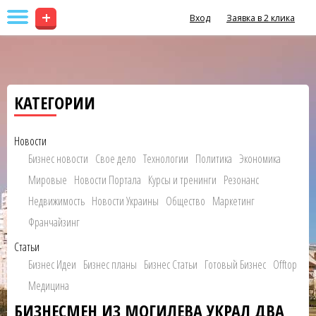
+
Вход
Заявка в 2 клика
КАТЕГОРИИ
Новости
Бизнес новости
Свое дело
Технологии
Политика
Экономика
Мировые
Новости Портала
Курсы и тренинги
Резонанс
Недвижимость
Новости Украины
Общество
Маркетинг
Франчайзинг
Статьи
Бизнес Идеи
Бизнес планы
Бизнес Статьи
Готовый Бизнес
Offtop
Медицина
БИЗНЕСМЕН ИЗ МОГИЛЕВА УКРАЛ ДВА