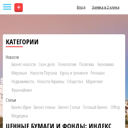
+
Вход
Заявка в 2 клика
КАТЕГОРИИ
Новости
Бизнес новости
Свое дело
Технологии
Политика
Экономика
Мировые
Новости Портала
Курсы и тренинги
Резонанс
Недвижимость
Новости Украины
Общество
Маркетинг
Франчайзинг
Статьи
Бизнес Идеи
Бизнес планы
Бизнес Статьи
Готовый Бизнес
Offtop
Медицина
ЦЕННЫЕ БУМАГИ И ФОНДЫ: ИНДЕКС