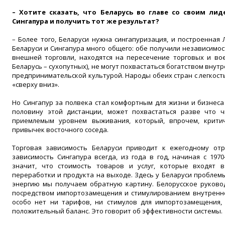
– Хотите сказать, что Беларусь во главе со своим ли
Сингапура и получить тот же результат?
– Более того, Беларуси нужна сингапуризация, и построенная
Беларуси и Сингапура много общего: обе получили независимост
внешней торговли, находятся на пересечение торговых и вое
Беларусь – сухопутных), не могут похвастаться богатством вну
предпринимательской культурой. Народы обеих стран с легкос
«сверху вниз».
Но Сингапур за полвека стал комфортным для жизни и бизнеса 
половину этой дистанции, может похвастаться разве что 
приемлемым уровнем выживания, который, впрочем, критич
привычек восточного соседа.
Торговая зависимость Беларуси приводит к ежегодному отр
зависимость Сингапура всегда, из года в год, начиная с 197
значит, что стоимость товаров и услуг, которые входят в
переработки и продукта на выходе. Здесь у Беларуси проблемы
энергию мы получаем обратную картину. Белорусское руково
посредством импортозамещения и стимулированием внутренне
особо нет ни тарифов, ни стимулов для импортозамещения, 
положительный баланс. Это говорит об эффективности системы.