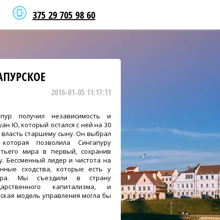
375 29 705 98 60
АПУРСКОЕ
2016-01-05 11:17:11
апур получил независимость и
ан Ю, который остался с ней на 30
л власть старшему сыну. Он выбрал
 которая позволила Сингапуру
етьего мира в первый, сохранив
. Бессменный лидер и чистота на
нные сходства, которые есть у
ура. Мы съездили в страну
дарственного капитализма, и
рская модель управления могла бы