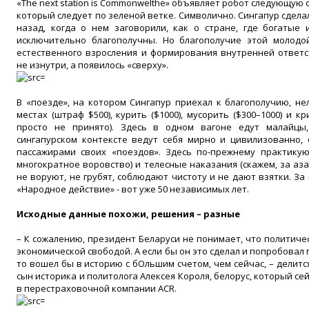
«The next station is Commonwelthe» объявляет робот следующую 
который следует по зеленой ветке. Символично. Сингапур сделал
назад, когда о нем заговорили, как о стране, где богатые
исключительно благополучны. Но благополучие этой молодо
естественного взросления и формирования внутренней ответс
не изнутри, а появилось «сверху».
В «поезде», на котором Сингапур приехал к благополучию, не
местах (штраф $500), курить ($1000), мусорить ($300–1000) и 
просто не принято). Здесь в одном вагоне едут малайцы
сингапурском контексте ведут себя мирно и цивилизованно, 
пассажирами своих «поездов». Здесь по-прежнему практикую
многократное воровство) и телесные наказания (скажем, за аза
не воруют, не грубят, соблюдают чистоту и не дают взятки. За
«Народное действие» - вот уже 50 независимых лет.
Исходные данные похожи, решения – разные
– К сожалению, президент Беларуси не понимает, что политиче
экономической свободой. А если бы он это сделал и попробовал
то вошел бы в историю с бОльшим счетом, чем сейчас, – делит
сын историка и политолога Алексея Короля, белорус, который се
в перестраховочной компании ACR.