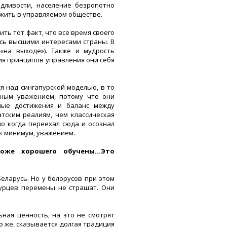
дливости, население безропотно
 жить в управляемом обществе.
ить тот факт, что все время своего
сь высшими интересами страны. В
 «на выходе»). Также и мудрость
ия принципов управления они себя
 над сингапурской моделью, в то
мным уважением, потому что они
ные достижения и баланс между
тским реалиям, чем классическая
но когда переехал сюда и осознал
ак минимум, уважением.
тоже хорошего обучены…Это
еларусь. Но у белорусов при этом
пурцев перемены не страшат. Они
ная ценность, на это не смотрят
но же, сказывается долгая традиция