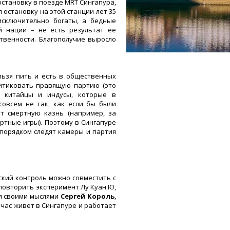
остановку в поезде MRT Сингапура,
 остановку на этой станции лет 35
 исключительно богаты, а бедные
й нации – не есть результат ее
твенности. Благополучие выросло
льзя пить и есть в общественных
критиковать правящую партию (это
, китайцы и индусы, которые в
совсем не так, как если бы были
т смертную казнь (например, за
ртные игры). Поэтому в Сингапуре
 порядком следят камеры и партия
ский контроль можно совместить с
 повторить эксперимент Лу Куан Ю,
ся своими мыслями
Сергей Король
,
йчас живет в Сингапуре и работает