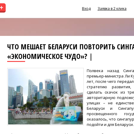
+
Вход
Заявка в 2 клика
ЧТО МЕШАЕТ БЕЛАРУСИ ПОВТОРИТЬ СИНГ
«ЭКОНОМИЧЕСКОЕ ЧУДО»? |
Полвека назад Синг
премьер-министра Ли Ку
лет, после чего переда
стратегию развития,
сделать скачок из тр
авторитарную подложку
улицах – не единстве
Беларуси и Сингап
просвещенного госу
оказалось, что сингапу
подойти и для Беларуси.