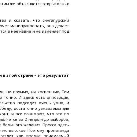
этим же объясняется открытость к
ва и сказать, что сингапурский
хочет манипулировать, оно делает
тся в нее извне и не изменяет под
 в этой стране – это результат
и, ни прямых, ни косвенных. Тем
 точно. И здесь есть оппозиция,
ельство подходит очень умно, и
обеду, достаточно узнаваемы для
онт, и все понимают, что это по
вляется за 2 недели до выборов,
и большого желания. Пресса здесь
очно высокое. Поэтому пропаганда
ыглядит как вполне приемлемый