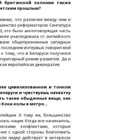
ей британской колонии также
оветским прошлым?
нимаю, что различия между ним и
ьшинство реформаторов Сингапура
), это была англоговорящая часть
акже унаследовала от английского
зовали общепризнанные западные
м последнем интервью говорил мой
к тому, что в Беларуси получился
торитарный режим развития. Да и
еская европейская демократия.
олее цивилизованном и тонком
Беларуси и чувствуешь нехватку
ть такие обыденные вещи, как
и Кока-колы в метро…
пейцем. К тому же, большинство
лась нация. Когда все начиналось,
ескими конфликтами, которые
ния с одной стороны благоговеть
если лидер действует в интересах