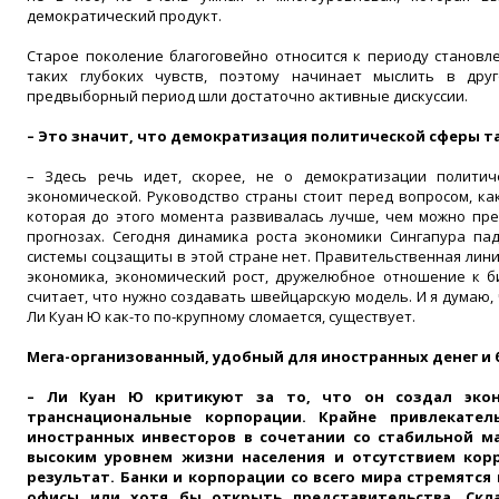
демократический продукт.
Старое поколение благоговейно относится к периоду становл
таких глубоких чувств, поэтому начинает мыслить в др
предвыборный период шли достаточно активные дискуссии.
– Это значит, что демократизация политической сферы 
– Здесь речь идет, скорее, не о демократизации политич
экономической. Руководство страны стоит перед вопросом, ка
которая до этого момента развивалась лучше, чем можно пр
прогнозах. Сегодня динамика роста экономики Сингапура пад
системы соцзащиты в этой стране нет. Правительственная лини
экономика, экономический рост, дружелюбное отношение к б
считает, что нужно создавать швейцарскую модель. И я думаю, 
Ли Куан Ю как-то по-крупному сломается, существует.
Мега-организованный, удобный для иностранных денег и 
– Ли Куан Ю критикуют за то, что он создал экон
транснациональные корпорации. Крайне привлекател
иностранных инвесторов в сочетании со стабильной м
высоким уровнем жизни населения и отсутствием кор
результат. Банки и корпорации со всего мира стремятся
офисы или хотя бы открыть представительства. Скл