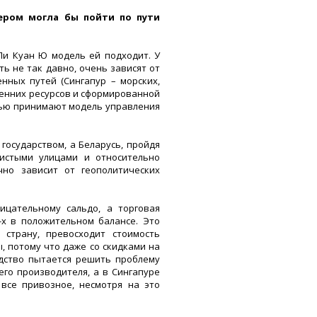
дером могла бы пойти по пути
 Ли Куан Ю модель ей подходит. У
ь не так давно, очень зависят от
нных путей (Сингапур – морских,
тренних ресурсов и сформированной
тью принимают модель управления
государством, а Беларусь, пройдя
чистыми улицами и относительно
но зависит от геополитических
ицательному сальдо, а торговая
0-х в положительном балансе. Это
 страну, превосходит стоимость
, потому что даже со скидками на
дство пытается решить проблему
го производителя, а в Сингапуре
все привозное, несмотря на это