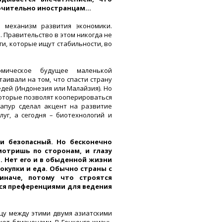
лючительно иностранцам…
 механизм развития экономики.
 Правительство в этом никогда не
ги, которые ищут стабильности, во
мическое будущее маленькой
аивали на том, что спасти страну
едей (Индонезия или Малайзия). Но
которые позволят кооперироваться
апур сделал акцент на развитие
уг, а сегодня – биотехнологий и
 и безопасный. Но бесконечно
мотришь по сторонам, и глазу
т. Нет его и в обыденной жизни
покупки и еда. Обычно страны с
иначе, потому что строятся
ются преференциями для ведения
ницу между этими двумя азиатскими