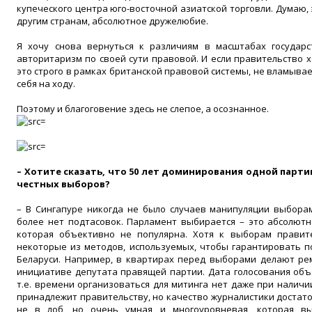
купеческого центра юго-восточной азиатской торговли. Думаю, 
другим странам, абсолютное дружелюбие.
Я хочу снова вернуться к различиям в масштабах государст
авторитаризм по своей сути правовой. И если правительство 
это строго в рамках британской правовой системы, не вламывае
себя на ходу.
Поэтому и благоговение здесь не слепое, а осознанное.
– Хотите сказать, что 50 лет доминирования одной партии
честных выборов?
– В Сингапуре никогда не было случаев манипуляции выборам
более нет подтасовок. Парламент выбирается – это абсолютно
которая объективно не популярна. Хотя к выборам правит
некоторые из методов, используемых, чтобы гарантировать п
Беларуси. Например, в квартирах перед выборами делают рем
инициативе депутата правящей партии. Дата голосования объя
т.е. времени организоваться для митинга нет даже при наличи
принадлежит правительству, но качество журналистики достат
не в лоб, но очень умная и многоуровневая, которая в