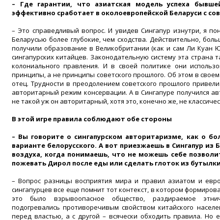
– Где гарантии, что азиатская модель успеха бывш
эффективно сработает в околоевропейской Беларуси с с
– Это справедливый вопрос. И увидев Сингапур изнутри, я по
Беларусью более глубокие, чем сходства. Действительно, бол
получили образование в Великобритании (как и сам Ли Куан Ю
сингапурских китайцев. Законодательную систему эта страна т
колониального правления. И в своей политике они исполь
принципы, а не принципы советского прошлого. Об этом в свое
отец. Трудности в преодолением советского прошлого привели 
авторитарный режим консервации. А в Сингапуре получился ав
не такой уж он авторитарный, хотя это, конечно же, не классич
В этой игре правила соблюдают обе стороны
– Вы говорите о сингапурском авторитаризме, как о б
варианте белорусского. А вот приезжаешь в Сингапур из 
воздуха, когда понимаешь, что не можешь себе позволи
пожевать Дирол после еды или сделать глоток из бутылк
– Вопрос разницы восприятия мира и правил азиатом и евро
сингапурцев все еще помнит тот контекст, в котором формирова
это было взрывоопасное общество, раздираемое этнич
подогревались противоречивым свойством китайского населе
перед властью, а с другой – всячески обходить правила. Но 