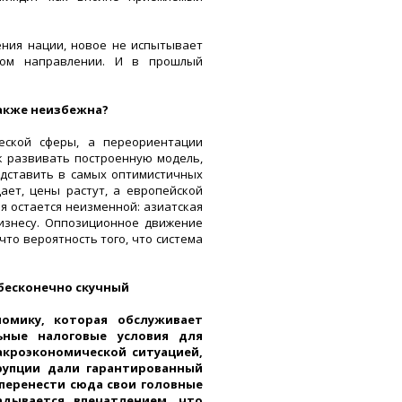
ения нации, новое не испытывает
угом направлении. И в прошлый
также неизбежна?
еской сферы, а переориентации
к развивать построенную модель,
едставить в самых оптимистичных
ает, цены растут, а европейской
я остается неизменной: азиатская
изнесу. Оппозиционное движение
что вероятность того, что система
бесконечно скучный
омику, которая обслуживает
ьные налоговые условия для
акроэкономической ситуацией,
рупции дали гарантированный
 перенести сюда свои головные
адывается впечатлением, что