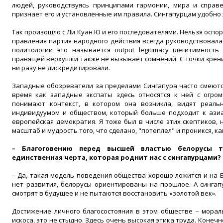
людей, руководствуясь принципами гармонии, мира и справе
признает его и установленные им правила. Сингапурцам удобно
Так произошло с Ли Куан Ю и его последователями. Нельзя оспор
правления партия народного действия всегда руководствовала
политологии это называется output legitimacy (легитимность
правящей верхушки также не вызывает сомнений. С точки зрен
ни разу не дискредитировали.
Западные обозреватели за пределами Сингапура часто смеются
время как западные экспаты здесь относятся к ней с огро
понимают контекст, в котором она возникла, видят реаль
индивидуумом и обществом, который больше подходит к азиа
европейская демократия. Я тоже был в числе этих скептиков, 
масштаб и мудрость того, что сделано, "потеплел" и проникся, к
– Благоговению перед высшей властью белорусы 
единственная черта, которая роднит нас с сингапурцами?
– Да, такая модель поведения общества хорошо ложится и на Б
нет развития, белорусы ориентированы на прошлое. А синга
смотрят в будущее и не пытаются восстановить «золотой век».
Достижение личного благосостояния в этом обществе – мораль
искоса, это не стыдно. Здесь очень высокая этика труда. Конеч