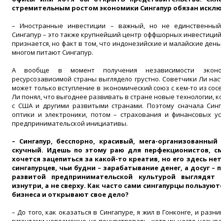
стремительным ростом экономики Сингапур обязан иск
– Иностранные инвестиции – важный, но не единственный
Сингапур – это также крупнейший центр оффшорных инвестиций.
признается, но факт в том, что индонезийские и малайские день
многом питают Сингапур.
А вообще в момент получения независимости эконо
ресурсозависимой страны выглядело грустно. Советчики Ли наст
может только вступление в экономический союз с кем-то из сос
Ли понял, что выгоднее развивать в стране новые технологии, 
с США и другими развитыми странами. Поэтому сначала Синг
оптики и электроники, потом – страхования и финансовых усл
предпринимательской инициативы.
– Сингапур, бесспорно, красивый, мега-организованный
скучный. Идешь по этому раю для перфекционистов, с
хочется зацепиться за какой-то креатив, но его здесь не
сингапурцев, чьи будни – зарабатывание денег, а досуг – 
развитой предпринимательской культурой выглядят 
изнутри, а не сверху. Как часто сами сингапурцы пользу
бизнеса и открывают свое дело?
– До того, как оказаться в Сингапуре, я жил в Гонконге, и раз