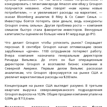
конкурировать с гигантами вроде Amazon или eBay у Groupon
получается неважно. «Они говорят «нам нужны новые
потребители», — и увеличивает расходы на маркетинг, —
сказал Bloomberg аналитик B Riley & Co Самит Синья. —
Инвесторы боятся потерять свои деньги, ведь конкуренты
Groupon очень сильны». Другая проблема роста — компания
слишком быстро стала фаворитом инвесторов. Венчурные
капиталисты оценили ее больше чем в $1 млрд еще до IPO.
Что делает Groupon чтобы успокоить рынок? Сокращает
персонал. В сентябре Groupon начал оптимизацию своих
зарубежных «дочек». 1100 сотрудников потеряют работу.
Вчера компания назначила генеральным директором
Ричарда Вильямса. До этого он был операционным
директором Groupon и возглавлял бизнес компании в
Северной Америке. Первым делом Вильямс рассказал
аналитикам, что Groupon сфокусируется на рынке США и
увеличит маркетинговые расходы на $200 млн.
Концентрация на рынке США выглядит разумно. В третьем
квартале выручка североамериканского подразделения
Groupon выросла на 10,9%. Общие продажи компании упали на
0,09% до $713,6 млн.