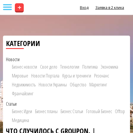
+
Вход
Заявка в 2 клика
КАТЕГОРИИ
Новости
Бизнес новости
Свое дело
Технологии
Политика
Экономика
Мировые
Новости Портала
Курсы и тренинги
Резонанс
Недвижимость
Новости Украины
Общество
Маркетинг
Франчайзинг
Статьи
Бизнес Идеи
Бизнес планы
Бизнес Статьи
Готовый Бизнес
Offtop
Медицина
ЧТО СЛУЧИЛОСЬ С GROUPON. |