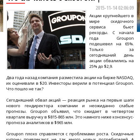
2015-11-14 02:06:09
Акции крупнейшего в
мире скидочного
сервиса бьют
рекорды. С начала
года Groupon
подешевел на 65%.
Только за
сегодняшний день
акции обвалились на
25% до $2,9.
Два года назад компания разместила акции на бирже NASDAQ,
их оценивали в $20. Инвесторы верили в потенциал Groupon.
Что пошло не так?
Сегодняшний обвал акций — реакция рынка на первые шаги
нового гендиректора компании и неожиданно слабые
прогнозы. Groupon объявил, что ожидает в четвертом
квартале выручку в $815-865 млн. Это намного ниже консенсус-
прогноза аналитиков в $965 млн.
Groupon плохо справляется с проблемами роста. Скидочные
купоны привлекают не так много новых потребителей. А