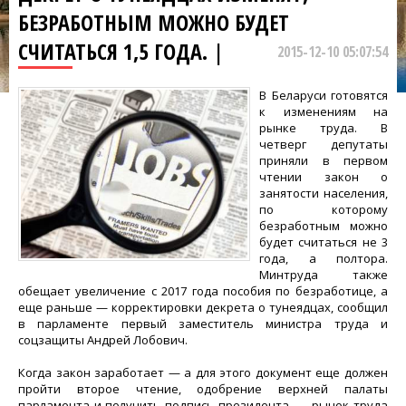
БЕЗРАБОТНЫМ МОЖНО БУДЕТ
СЧИТАТЬСЯ 1,5 ГОДА. |
2015-12-10 05:07:54
В Беларуси готовятся
к изменениям на
рынке труда. В
четверг депутаты
приняли в первом
чтении закон о
занятости населения,
по которому
безработным можно
будет считаться не 3
года, а полтора.
Минтруда также
обещает увеличение с 2017 года пособия по безработице, а
еще раньше — корректировки декрета о тунеядцах, сообщил
в парламенте первый заместитель министра труда и
соцзащиты Андрей Лобович.
Когда закон заработает — а для этого документ еще должен
пройти второе чтение, одобрение верхней палаты
парламента и получить подпись президента, — рынок труда