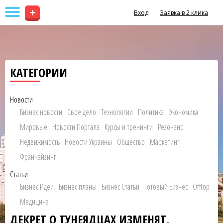
+
Вход
Заявка в 2 клика
КАТЕГОРИИ
Новости
Бизнес новости
Свое дело
Технологии
Политика
Экономика
Мировые
Новости Портала
Курсы и тренинги
Резонанс
Недвижимость
Новости Украины
Общество
Маркетинг
Франчайзинг
Статьи
Бизнес Идеи
Бизнес планы
Бизнес Статьи
Готовый Бизнес
Offtop
Медицина
ДЕКРЕТ О ТУНЕЯДЦАХ ИЗМЕНЯТ,