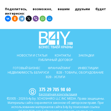
Поделитесь, возможно, вашим друзьям будет
интересно:
НОВОСТИ И СТАТЬИ
КОНТАКТЫ
ЗАКЛАДКИ
ПУБЛИЧНЫЙ ДОГОВОР
ГОТОВЫЙ БИЗНЕС
ФРАНЧАЙЗИНГ
ИНВЕСТИЦИИ
НЕДВИЖИМОСТЬ БЕЛАРУСИ
B2B - ТОВАРЫ, ОБОРУДОВАНИЕ
B2B - УСЛУГИ
375 29 705 98 60
Бесплатная консультация
©2005 - 2026 b4y.by. SCHOSᶳHIRO LLC INC MEDIA. Права защищены.
Материалы сайта охраняются законом об авторском праве. При
использовании материалов сайта b4y.by поисковая ссылка