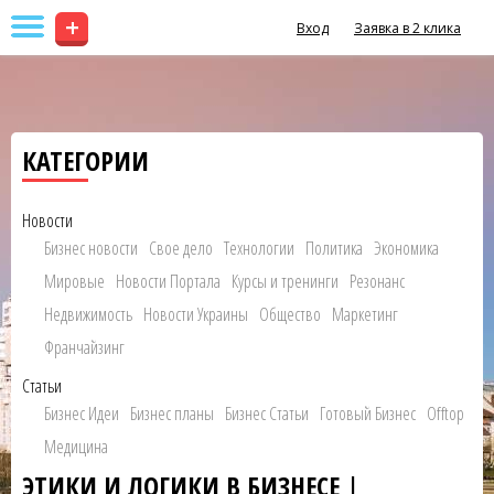
+
Вход
Заявка в 2 клика
КАТЕГОРИИ
Новости
Бизнес новости
Свое дело
Технологии
Политика
Экономика
Мировые
Новости Портала
Курсы и тренинги
Резонанс
Недвижимость
Новости Украины
Общество
Маркетинг
Франчайзинг
Статьи
Бизнес Идеи
Бизнес планы
Бизнес Статьи
Готовый Бизнес
Offtop
Медицина
ЭТИКИ И ЛОГИКИ В БИЗНЕСЕ |