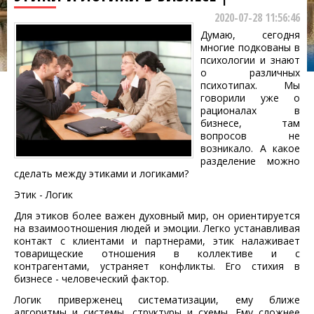
2020-07-28 11:56:46
Думаю, сегодня
многие подкованы в
психологии и знают
о различных
психотипах. Мы
говорили уже о
рационалах в
бизнесе, там
вопросов не
возникало. А какое
разделение можно
сделать между этиками и логиками?
Этик - Логик
Для этиков более важен духовный мир, он ориентируется
на взаимоотношения людей и эмоции. Легко устанавливая
контакт с клиентами и партнерами, этик налаживает
товарищеские отношения в коллективе и с
контрагентами, устраняет конфликты. Его стихия в
бизнесе - человеческий фактор.
Логик приверженец систематизации, ему ближе
алгоритмы и системы, структуры и схемы. Ему сложнее