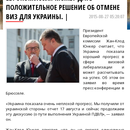
ПОЛОЖИТЕЛЬНОЕ РЕШЕНИЕ ОБ ОТМЕНЕ
ВИЗ ДЛЯ УКРАИНЫ. |
2015-08-27 05:20:07
Президент
Европейской
комиссии Жан-Клод
Юнкер считает, что
Украина показала
хороший прогресс в
сфере визовой
либерализации и
может рассчитывать
на успех. Об этом он
заявил во время
пресс-конференции в
Брюсселе.
«Украина показала очень неплохой прогресс. Мы получили от
украинской стороны отчет 17 августа и сейчас продолжаем
эту дискуссию (о пути выполнения Украиной ПДВЛ)», — заявил
он.
Жан-Клод Юнкер отметил, что он не сможет единолично