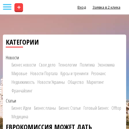
+
Вход
Заявка в 2 клика
КАТЕГОРИИ
Новости
Бизнес новости
Свое дело
Технологии
Политика
Экономика
Мировые
Новости Портала
Курсы и тренинги
Резонанс
Недвижимость
Новости Украины
Общество
Маркетинг
Франчайзинг
Статьи
Бизнес Идеи
Бизнес планы
Бизнес Статьи
Готовый Бизнес
Offtop
Медицина
ЕВРОКОМИССИЯ МОЖЕТ ДАТЬ