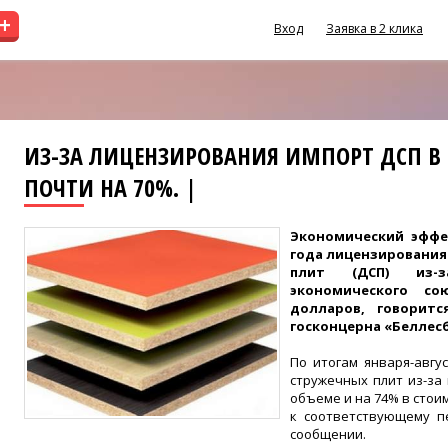
+
Вход
Заявка в 2 клика
ИЗ-ЗА ЛИЦЕНЗИРОВАНИЯ ИМПОРТ ДСП В 
ПОЧТИ НА 70%. |
Экономический эффе
года лицензировани
плит (ДСП) из-з
экономического со
долларов, говоритс
госконцерна «Беллес
По итогам января-авгу
стружечных плит из-за
объеме и на 74% в сто
к соответствующему п
сообщении.