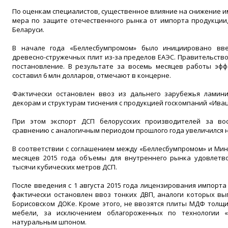
По оценкам специалистов, существенное влияние на снижение 
мера по защите отечественного рынка от импорта продукции,
Беларуси.
В начале года «Беллесбумпромом» было инициировано вв
древесно-стружечных плит из-за пределов ЕАЭС. Правительств
постановление. В результате за восемь месяцев работы эф
составил 6 млн долларов, отмечают в концерне.
Фактически остановлен ввоз из дальнего зарубежья ламин
декорам и структурам тиснения с продукцией госкомпаний «Ива
При этом экспорт ДСП белорусских производителей за во
сравнению с аналогичным периодом прошлого года увеличился на 
В соответствии с соглашением между «Беллесбумпромом» и Мин
месяцев 2015 года объемы для внутреннего рынка удовлетво
тысячи кубических метров ДСП.
После введения с 1 августа 2015 года лицензирования импорт
фактически остановлен ввоз тонких ДВП, аналоги которых вы
Борисовском ДОКе. Кроме этого, не ввозятся плиты МДФ толщи
мебели, за исключением облагороженных по технологии «
натуральным шпоном.