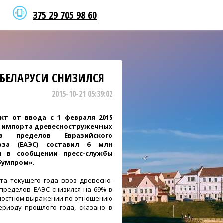
375 29 705 98 60
БЕЛАРУСИ СНИЗИЛСЯ
2015-10-21 05:39:02
кт от ввода с 1 февраля 2015
я импорта древесностружечных
а пределов Евразийского
юза (ЕАЭС) составил 6 млн
я в сообщении пресс-службы
бумпром».
ста текущего года ввоз древесно-
 пределов ЕАЭС снизился на 69% в
имостном выражении по отношению
ериоду прошлого года, сказано в