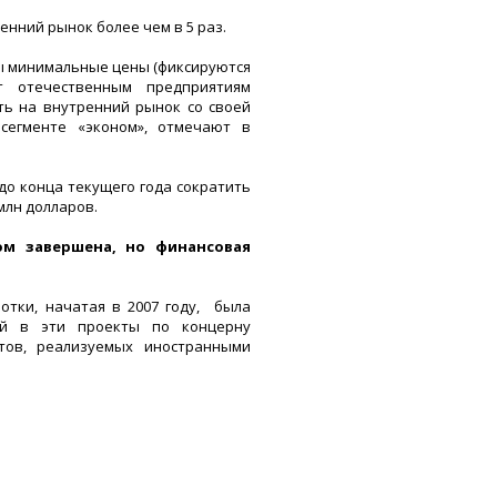
нний рынок более чем в 5 раз.
 минимальные цены (фиксируются
т отечественным предприятиям
ть на внутренний рынок со своей
сегменте «эконом», отмечают в
до конца текущего года сократить
млн долларов.
ом завершена, но финансовая
тки, начатая в 2007 году, была
ий в эти проекты по концерну
тов, реализуемых иностранными