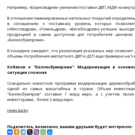
Например, «Борисовдрев» увеличил поставки ДВП, МДФ на внутре
В отношении ламинированных напольных покрытий определены
в соглашениях о поставках), уровень которых позволяе
(«Мостовдрев», «Гомельдрев», «Витебскдрев») успешно выходи
продукцией в самом доступном для потребителя ценовом 
«Беллесбумпроме».
В концерне ожидают, что реализация указанных мер позволит 
объемы потребления импортного ДВП и ДСП еще примерно на 5 
Кобяков о "Беллесбумпроме": Модернизация в основн
ситуация сложная
Скандально известная программа модернизации деревообрабо
одной из самых масштабных в стране. Объем инвестиц
"Беллесбумпром" составил 1 млрд евро, а с учетом проек
инвесторами, - более 2 млрд евро.
news.tut.by
Поделитесь, возможно, вашим друзьям будет интересно: