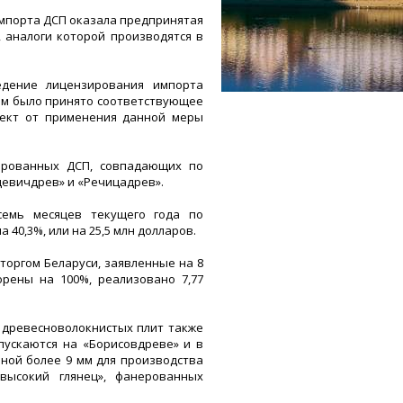
импорта ДСП оказала предпринятая
 аналоги которой производятся в
едение лицензирования импорта
ом было принято соответствующее
фект от применения данной меры
ированных ДСП, совпадающих по
цевичдрев» и «Речицадрев».
семь месяцев текущего года по
40,3%, или на 25,5 млн долларов.
торгом Беларуси, заявленные на 8
рены на 100%, реализовано 7,77
а древесноволокнистых плит также
пускаются на «Борисовдреве» и в
ной более 9 мм для производства
высокий глянец», фанерованных