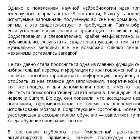
Однако с появлением научной нейробиологии идея гип
лженаучного шарлатанства. В частности, было установлен
испытуемые запоминали полученную во сне информацию, 
ритмы, а это свидетельствует о пробуждении. Таким обр
если усвоение новых знаний и происходит, то лишь в к
бодрствования, а следовательно, крайне неэффективно. 
публиковались результаты, свидетельствующие о том, что
музыкальных мелодий) все же возможно. Однако лежащ
механизмы оставались загадкой.
Не так давно стала проясняться одна из главных функций сн
избирательный переход информации из кратковременной в 
сне мозг способен «проигрывать» информацию, полученную
отобрать из нее главное для запоминания, теоретически
тот же процесс и для запоминания нового. Именно так
Института психологии Университета Берна в Швейцарии. В 
неделе в Current Biology, они показали, что ассоциации н
понятиями, сформированные во время кратковременно
использованы мозгом в бодрствующем состоянии. Более т
участвующая в ассоциативном обучении — выполняет ту же
когда обучение происходит во сне.
В состоянии глубокого сна («медленный дельта-со
активизируются примерно каждые полсекунды («дель