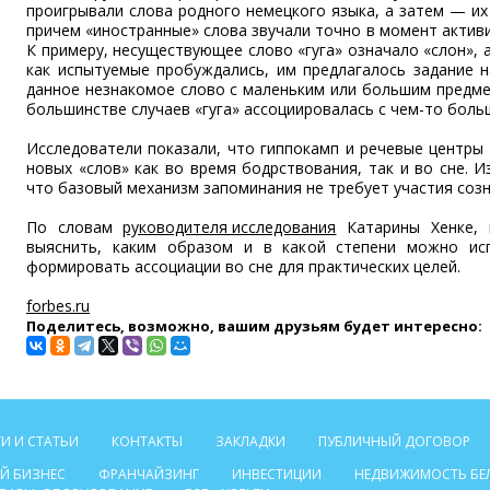
проигрывали слова родного немецкого языка, а затем — и
причем «иностранные» слова звучали точно в момент активи
К примеру, несуществующее слово «гуга» означало «слон», 
как испытуемые пробуждались, им предлагалось задание н
данное незнакомое слово с маленьким или большим предме
большинстве случаев «гуга» ассоциировалась с чем-то боль
Исследователи показали, что гиппокамп и речевые центры
новых «слов» как во время бодрствования, так и во сне. И
что базовый механизм запоминания не требует участия созн
По словам
руководителя исследования
Катарины Хенке, 
выяснить, каким образом и в какой степени можно ис
формировать ассоциации во сне для практических целей.
forbes.ru
Поделитесь, возможно, вашим друзьям будет интересно:
И И СТАТЬИ
КОНТАКТЫ
ЗАКЛАДКИ
ПУБЛИЧНЫЙ ДОГОВОР
Й БИЗНЕС
ФРАНЧАЙЗИНГ
ИНВЕСТИЦИИ
НЕДВИЖИМОСТЬ БЕ