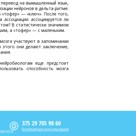
х перевод на вымышленный язык,
зации нейронов в дельта-ритме.
а «тофер» — «ключ». После того,
а ассоциации: ассоциируется ли
том? В статистически значимом
шим, а «тофер» — с маленьким.
 мозга участвуют в запоминании
з этого они делают заключение,
ания.
нейробиологам еще предстоит
пользовать способность мозга
375 29 705 98 60
Бесплатная консультация
ЛАРУСИ