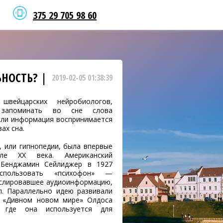
375 29 705 98 60
НОСТЬ? |
2019-02-05 01:38:39
швейцарских нейробиологов,
 запоминать во сне слова
сли информация воспринимается
ах сна.
, или гипнопедии, была впервые
ле XX века. Американский
 Бенджамин Сейлиджер в 1927
спользовать «психофон» —
нслировавшее аудиоинформацию,
л. Параллельно идею развивали
в «Дивном новом мире» Олдоса
 где она используется для