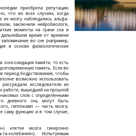
нопедии приобрела репутацию
о, что во всех случаях, когда
в их мозгу наблюдались альфа-
азом, заключили нейробиологи,
раткие моменты на грани сна и
В дальнейшем время от времени
 запоминание во сне (например,
ие в основе физиологические
а: консолидация памяти, то есть
долговременную память. Если во
 в период бодрствования, чтобы
 вполне возможно использовать
 рассуждали исследователи из
их работе, вышедшей на прошлой
езнакомых слов с определенными
го дневного сна, могут быть
ого, гиппокамп — часть мозга,
 саму функцию и в том случае,
н») клетки мозга синхронно
та-колебания»). Испытуемым