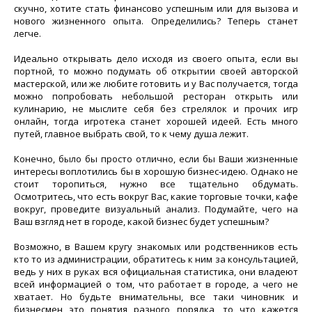
скучно, хотите стать финансово успешным или для вызова и
нового жизненного опыта. Определились? Теперь станет
легче.
Идеально открывать дело исходя из своего опыта, если вы
портной, то можно подумать об открытии своей авторской
мастерской, или же любите готовить и у Вас получается, тогда
можно попробовать небольшой ресторан открыть или
кулинарию, не мыслите себя без стрелялок и прочих игр
онлайн, тогда игротека станет хорошей идеей. Есть много
путей, главное выбрать свой, то к чему душа лежит.
Конечно, было бы просто отлично, если бы Ваши жизненные
интересы воплотились бы в хорошую бизнес-идею. Однако не
стоит торопиться, нужно все тщательно обдумать.
Осмотритесь, что есть вокруг Вас, какие торговые точки, кафе
вокруг, проведите визуальный анализ. Подумайте, чего на
Ваш взгляд нет в городе, какой бизнес будет успешным?
Возможно, в Вашем кругу знакомых или родственников есть
кто то из администрации, обратитесь к ним за консультацией,
ведь у них в руках вся официальная статистика, они владеют
всей информацией о том, что работает в городе, а чего не
хватает. Но будьте внимательны, все таки чиновник и
бизнесмен это понятия разного порядка, то что кажется