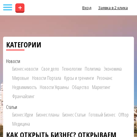
+
Вход
Заявка в 2 клика
КАТЕГОРИИ
Новости
Бизнес новости
Свое дело
Технологии
Политика
Экономика
Мировые
Новости Портала
Курсы и тренинги
Резонанс
Недвижимость
Новости Украины
Общество
Маркетинг
Франчайзинг
Статьи
Бизнес Идеи
Бизнес планы
Бизнес Статьи
Готовый Бизнес
Offtop
Медицина
КАК ОТКРЫТЬ БИЗНЕС? ОТКРЫВАЕМ