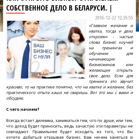
СОБСТВЕННОЕ ДЕЛО В БЕЛАРУСИ. |
2016-12-22 12:35:55
«Главное желание и
хватка, тогда и дело
откроем» - частые
слова бизнес коучей
на тренингах и
обучении для
начинающих
бизнесменов или
желающих открыть
свое дело. Если для
тренинга это звучит
красиво, то на практике понятно, что на хватке и желании, без
практического опыта каши не сваришь. Вот это мы с вами и
обсудим.
С чего начнем?
Всегда встает дилемма, заниматься тем, что по душе, или тем,
что доход будет приносить, ведь зачастую эти параметры не
совпадают. Правильнее будет исходить из того, что Вы
хотите добиться открывая бизнес. Вам нечем заняться и