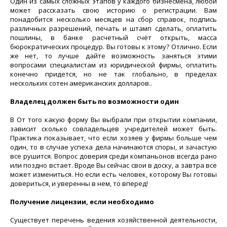
Один из самых сложных этапов у каждого бизнесмена, любой
может рассказать свою историю о регистрации. Вам
понадобится несколько месяцев на сбор справок, подпись
различных разрешений, печать и штамп сделать, оплатить
пошлины, в банке расчетный счёт открыть, масса
бюрократических процедур. Вы готовы к этому? Отлично. Если
же нет, то лучше дайте возможность заняться этими
вопросами специалистам из юридической фирмы, оплатить
конечно придется, но не так глобально, в пределах
нескольких сотен американских долларов..
Владелец должен быть по возможности один
В От того какую форму Вы выбрали при открытии компании,
зависит сколько совладельцев учредителей может быть.
Практика показывает, что если хозяев у фирмы больше чем
один, то в случае успеха дела начинаются споры, и зачастую
все рушится. Вопрос доверия среди компаньонов всегда рано
или поздно встает. Вроде Вы сейчас свои в доску, а завтра все
может измениться. Но если есть человек, которому Вы готовы
довериться, и уверенны в нем, то вперед!
Получение лицензии, если необходимо
Существует перечень ведения хозяйственной деятельности,