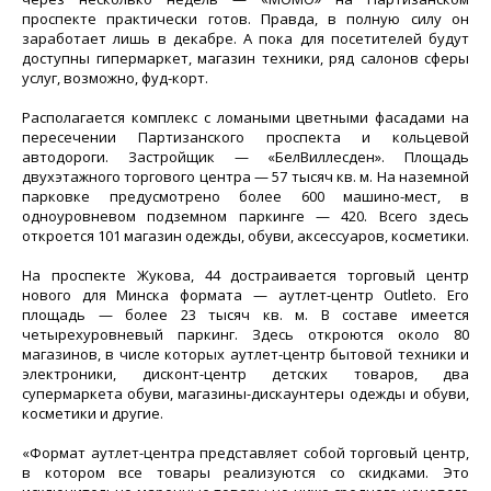
проспекте практически готов. Правда, в полную силу он
заработает лишь в декабре. А пока для посетителей будут
доступны гипермаркет, магазин техники, ряд салонов сферы
услуг, возможно, фуд-корт.
Располагается комплекс с ломаными цветными фасадами на
пересечении Партизанского проспекта и кольцевой
автодороги. Застройщик — «БелВиллесден». Площадь
двухэтажного торгового центра — 57 тысяч кв. м. На наземной
парковке предусмотрено более 600 машино-мест, в
одноуровневом подземном паркинге — 420. Всего здесь
откроется 101 магазин одежды, обуви, аксессуаров, косметики.
На проспекте Жукова, 44 достраивается торговый центр
нового для Минска формата — аутлет-центр Outleto. Его
площадь — более 23 тысяч кв. м. В составе имеется
четырехуровневый паркинг. Здесь откроются около 80
магазинов, в числе которых аутлет-центр бытовой техники и
электроники, дисконт-центр детских товаров, два
супермаркета обуви, магазины-дискаунтеры одежды и обуви,
косметики и другие.
«Формат аутлет-центра представляет собой торговый центр,
в котором все товары реализуются со скидками. Это