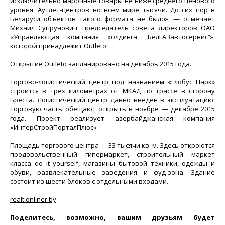
исключительно марочные товары не ниже среднего ценового
уровня. Аутлет-центров во всем мире тысячи. До сих пор в
Беларуси объектов такого формата не было», — отмечает
Михаил Супрунович, председатель совета директоров ОАО
«Управляющая компания холдинга „БелГАЗавтосервис“»,
которой принадлежит Outleto.
Открытие Outleto запланировано на декабрь 2015 года.
Торгово-логистический центр под названием «Глобус Парк»
строится в трех километрах от МКАД по трассе в сторону
Бреста. Логистический центр давно введен в эксплуатацию.
Торговую часть обещают открыть в ноябре — декабре 2015
года. Проект реализует азербайджанская компания
«ИнтерСтройПорталПлюс».
Площадь торгового центра — 33 тысячи кв. м. Здесь откроются
продовольственный гипермаркет, строительный маркет
класса do it yourself, магазины бытовой техники, одежды и
обуви, развлекательные заведения и фуд-зона. Здание
состоит из шести блоков с отдельными входами.
realt.onliner.by
Поделитесь, возможно, вашим друзьям будет