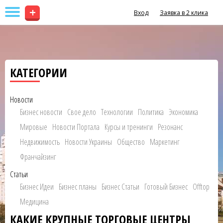
+
Вход
Заявка в 2 клика
КАТЕГОРИИ
Новости
Бизнес новости
Свое дело
Технологии
Политика
Экономика
Мировые
Новости Портала
Курсы и тренинги
Резонанс
Недвижимость
Новости Украины
Общество
Маркетинг
Франчайзинг
Статьи
Бизнес Идеи
Бизнес планы
Бизнес Статьи
Готовый Бизнес
Offtop
Медицина
КАКИЕ КРУПНЫЕ ТОРГОВЫЕ ЦЕНТРЫ