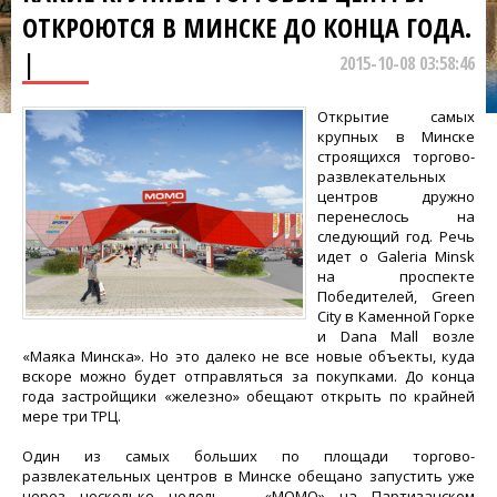
ОТКРОЮТСЯ В МИНСКЕ ДО КОНЦА ГОДА.
|
2015-10-08 03:58:46
Открытие самых
крупных в Минске
строящихся торгово-
развлекательных
центров дружно
перенеслось на
следующий год. Речь
идет о Galeria Minsk
на проспекте
Победителей, Green
City в Каменной Горке
и Dana Mall возле
«Маяка Минска». Но это далеко не все новые объекты, куда
вскоре можно будет отправляться за покупками. До конца
года застройщики «железно» обещают открыть по крайней
мере три ТРЦ.
Один из самых больших по площади торгово-
развлекательных центров в Минске обещано запустить уже
через несколько недель — «МОМО» на Партизанском