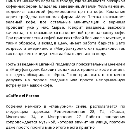
Одна из немногих кофеен в городе, где занимаются обжаркой
кофейных зёрен. Владелец заведения, Виталий Фильманович,
поделился системой формирования цен на кофе. Компания
через трейдера (испанская фирма «Mare Terra») заказывает
зелёный кофе, все остальные манипуляции с зёрнами
проводят уже у нас. Сырье, говорит владелец, высокого
качества, что сказывается на конечной цене за чашку кофе.
При приготовлении кофейных коктейлей большое значение, а
таким образом, и вклад в цену, имеет работа бариста. Зато
эспрессо и американо в «Мануфактуре» стоят одинаково, так
как владелец не видит смысла брать деньги за воду.
Гость заведения Евгений поделился положительным мнением
о «Мануфактуре». Заходит сюда часто, нравится кофе и знает,
что здесь обжаривают зёрна. Готов пригласить в это место
девушку на первое свидание или просто неформальную
встречу за чашкой кофе.
«Caffe del Parco»
Кофейня немного в «гламурном» стиле, располагается по
следующим адресам: Революционная 28, ТЦ «Скала»,
Мясникова 34, и Мястровская 27. Работа заведения
сопровождается музыкой, которая звучит на улице, поэтому
даже просто пройти мимо этого места приятно.