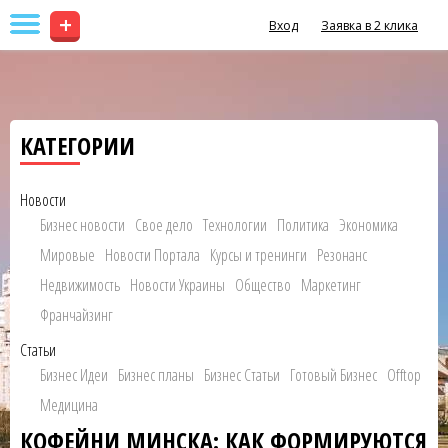
+
Вход
Заявка в 2 клика
КАТЕГОРИИ
Новости
Бизнес новости
Свое дело
Технологии
Политика
Экономика
Мировые
Новости Портала
Курсы и тренинги
Резонанс
Недвижимость
Новости Украины
Общество
Маркетинг
Франчайзинг
Статьи
Бизнес Идеи
Бизнес планы
Бизнес Статьи
Готовый Бизнес
Offtop
Медицина
КОФЕЙНИ МИНСКА: КАК ФОРМИРУЮТСЯ