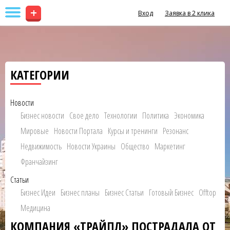
+
Вход
Заявка в 2 клика
КАТЕГОРИИ
Новости
Бизнес новости
Свое дело
Технологии
Политика
Экономика
Мировые
Новости Портала
Курсы и тренинги
Резонанс
Недвижимость
Новости Украины
Общество
Маркетинг
Франчайзинг
Статьи
Бизнес Идеи
Бизнес планы
Бизнес Статьи
Готовый Бизнес
Offtop
Медицина
КОМПАНИЯ «ТРАЙПЛ» ПОСТРАДАЛА ОТ