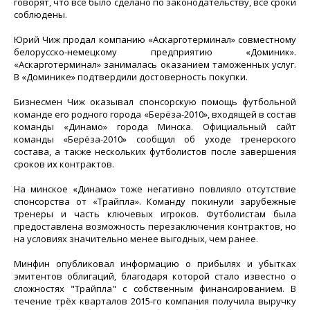
говорят, что всё было сделано по законодательству, все сроки
соблюдены.
Юрий Чиж продал компанию «Аскарготерминал» совместному
белорусско-немецкому предприятию «Доминик».
«Аскарготерминал» занималась оказанием таможенных услуг.
В «Доминике» подтвердили достоверность покупки.
Бизнесмен Чиж оказывал спонсорскую помощь футбольной
команде его родного города «Берёза-2010», входящей в состав
команды «Динамо» города Минска. Официальный сайт
команды «Берёза-2010» сообщил об уходе тренерского
состава, а также нескольких футболистов после завершения
сроков их контрактов.
На минское «Динамо» тоже негативно повлияло отсутствие
спонсорства от «Трайпла». Команду покинули зарубежные
тренеры и часть ключевых игроков. Футболистам была
предоставлена возможность перезаключения контрактов, но
на условиях значительно менее выгодных, чем ранее.
Минфин опубликовал информацию о прибылях и убытках
эмитентов облигаций, благодаря которой стало известно о
сложностях "Трайпла" с собственным финансированием. В
течение трёх кварталов 2015-го компания получила выручку