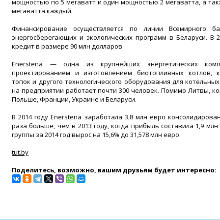
мощностью по 5 мегаватт и один мощностью 2 мегаватта, а так
мегаватта каждый.
Финансирование осуществляется по линии Всемирного б
энергосберегающих и экологических программ в Беларуси. В 2
кредит в размере 90 млн долларов.
Enerstena — одна из крупнейших энергетических ком
проектированием и изготовлением биотопливных котлов, к
топок и другого технологического оборудования для котельны
на предприятии работает почти 300 человек. Помимо Литвы, к
Польше, Франции, Украине и Беларуси.
В 2014 году Enerstena заработала 3,8 млн евро консолидиров
раза больше, чем в 2013 году, когда прибыль составила 1,9 мл
группы за 2014 год вырос на 15,6% до 31,578 млн евро.
tut.by
Поделитесь, возможно, вашим друзьям будет интересно: