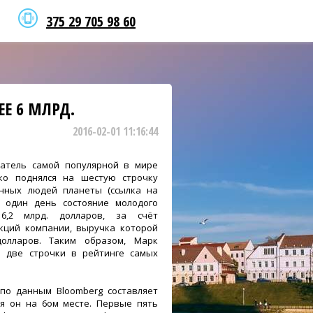
375 29 705 98 60
ЕЕ 6 МЛРД.
2016-02-01 11:16:44
ватель самой популярной в мире
зко поднялся на шестую строчку
нных людей планеты (ссылка на
а один день состояние молодого
6,2 млрд. долларов, за счёт
акций компании, выручка которой
долларов. Таким образом, Марк
а две строчки в рейтинге самых
 по данным Bloomberg составляет
тся он на 6ом месте. Первые пять