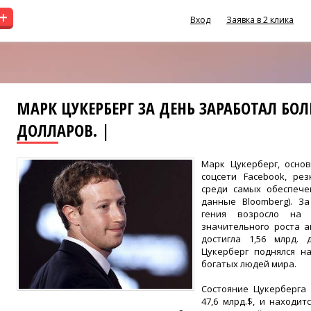
+
Вход
Заявка в 2 клика
МАРК ЦУКЕРБЕРГ ЗА ДЕНЬ ЗАРАБОТАЛ БОЛ
ДОЛЛАРОВ. |
Марк Цукерберг, осно
соцсети Facebook, ре
среди самых обеспече
данные Bloomberg). З
гения возросло на 
значительного роста 
достигла 1,56 млрд. 
Цукерберг поднялся н
богатых людей мира.
Состояние Цукерберга
47,6 млрд.$, и находи