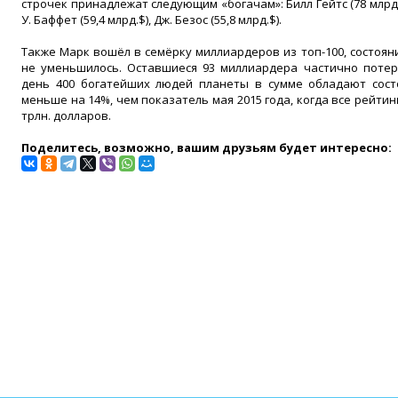
строчек принадлежат следующим «богачам»: Билл Гейтс (78 млрд.$)
У. Баффет (59,4 млрд.$), Дж. Безос (55,8 млрд.$).
Также Марк вошёл в семёрку миллиардеров из топ-100, состояни
не уменьшилось. Оставшиеся 93 миллиардера частично потер
день 400 богатейших людей планеты в сумме обладают состо
меньше на 14%, чем показатель мая 2015 года, когда все рейтин
трлн. долларов.
Поделитесь, возможно, вашим друзьям будет интересно: