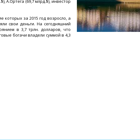
, А.Ортега (69,7 млрд.$), инвестор
е которых за 2015 год возросло, а
яли свои деньги. На сегодняшний
янием в 3,7 трлн. долларов, что
говые богачи владели суммой в 4,3