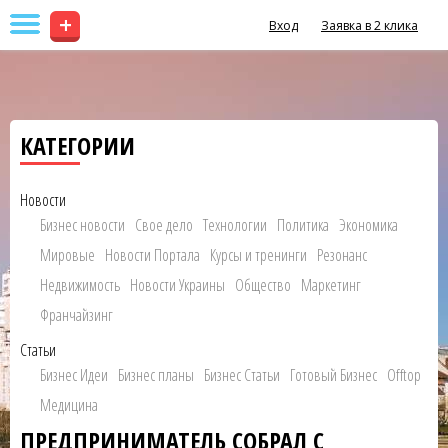
+
Вход
Заявка в 2 клика
КАТЕГОРИИ
Новости
Бизнес новости
Свое дело
Технологии
Политика
Экономика
Мировые
Новости Портала
Курсы и тренинги
Резонанс
Недвижимость
Новости Украины
Общество
Маркетинг
Франчайзинг
Статьи
Бизнес Идеи
Бизнес планы
Бизнес Статьи
Готовый Бизнес
Offtop
Медицина
ПРЕДПРИНИМАТЕЛЬ СОБРАЛ С