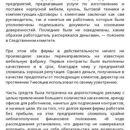
предприятий, предлагавших услуги по изготовлению и
поставке корпусной мебели, кухонь, бытовой техники и
комплектующих.«Договоры с клиентами заключал как сам
руководитель, так и нанятые им работники, которые были
уполномочены подписывать документы на основании
доверенностей. Последние были не осведомлены, каким
образом работодатель распоряжался деньгами», — пояснили
в Следственном комитете.
При этом обе фирмы в действительности ничего не
производили: заказы перенаправлялись на известную
мебельную фабрику. Первые контракты были выполнены
качественно и в срок, благодаря чему у предприятий
сложилась хорошая репутация. Однако деньги, полученные в
качестве предоплаты от последующих клиентов, директор на
протяжении 7 месяцев использовал по своему усмотрению.
Часть средств была потрачена на дорогостоящую рекламу с
целью привлечения большего количества заказчиков, аренду
офисов для работников, нанятых для подписания контрактов,
и на иные цели. Из-за того, что долгое время фирмы работали
без прибыли, на этих предприятиях сложилось крайне
неблагополучное финансовое положение. «В ходе
расследования установлено, что директор не намеревался
исполнять взятые на себя обязательства или возвращать