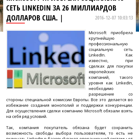
СЕТЬ LINKEDIN ЗА 26 МИЛЛИАРДОВ
ДОЛЛАРОВ США. |
2016-12-07 10:03:13
Microsoft приобрела
крупнейшую
профессиональную
социальную сеть
LinkedIn. Как
известно, при
сделках для покупки
европейских
компаний, такого
уровня как LinkedIn,
необходимо
разрешение со
стороны специальной комиссии Европы. Все это делается во
избежание создания монополий и поддержки конкуренции.
Для осуществления сделки компанию Microsoft обязали взять
на себя ряд условий.
Так, компания покупатель обязана будет сохранить
возможность свободы выбора пользователям, то есть не
включать Linkedin в базовый пакет операционной системы от