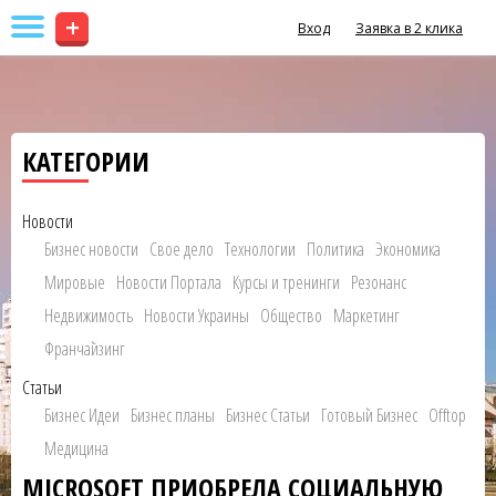
+
Вход
Заявка в 2 клика
КАТЕГОРИИ
Новости
Бизнес новости
Свое дело
Технологии
Политика
Экономика
Мировые
Новости Портала
Курсы и тренинги
Резонанс
Недвижимость
Новости Украины
Общество
Маркетинг
Франчайзинг
Статьи
Бизнес Идеи
Бизнес планы
Бизнес Статьи
Готовый Бизнес
Offtop
Медицина
MICROSOFT ПРИОБРЕЛА СОЦИАЛЬНУЮ