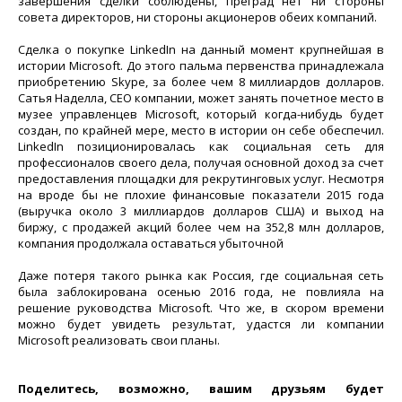
завершения сделки соблюдены, преград нет ни стороны
совета директоров, ни стороны акционеров обеих компаний.
Сделка о покупке LinkedIn на данный момент крупнейшая в
истории Microsoft. До этого пальма первенства принадлежала
приобретению Skype, за более чем 8 миллиардов долларов.
Сатья Наделла, СЕО компании, может занять почетное место в
музее управленцев Microsoft, который когда-нибудь будет
создан, по крайней мере, место в истории он себе обеспечил.
LinkedIn позиционировалась как социальная сеть для
профессионалов своего дела, получая основной доход за счет
предоставления площадки для рекрутинговых услуг. Несмотря
на вроде бы не плохие финансовые показатели 2015 года
(выручка около 3 миллиардов долларов США) и выход на
биржу, с продажей акций более чем на 352,8 млн долларов,
компания продолжала оставаться убыточной
Даже потеря такого рынка как Россия, где социальная сеть
была заблокирована осенью 2016 года, не повлияла на
решение руководства Microsoft. Что же, в скором времени
можно будет увидеть результат, удастся ли компании
Microsoft реализовать свои планы.
Поделитесь, возможно, вашим друзьям будет