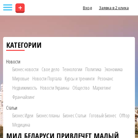
+
Вход
Заявка в 2 клика
КАТЕГОРИИ
Новости
Бизнес новости
Свое дело
Технологии
Политика
Экономика
Мировые
Новости Портала
Курсы и тренинги
Резонанс
Недвижимость
Новости Украины
Общество
Маркетинг
Франчайзинг
Статьи
Бизнес Идеи
Бизнес планы
Бизнес Статьи
Готовый Бизнес
Offtop
Медицина
МИД БЕЛАРУСИ ПРИВЛЕЧЕТ МАЛЫЙ