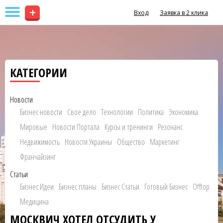
+
Вход
Заявка в 2 клика
КАТЕГОРИИ
Новости
Бизнес новости
Свое дело
Технологии
Политика
Экономика
Мировые
Новости Портала
Курсы и тренинги
Резонанс
Недвижимость
Новости Украины
Общество
Маркетинг
Франчайзинг
Статьи
Бизнес Идеи
Бизнес планы
Бизнес Статьи
Готовый Бизнес
Offtop
Медицина
МОСКВИЧ ХОТЕЛ ОТСУДИТЬ У