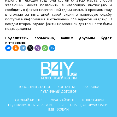
налог". В текущем году она состоится 21-25 марта. Любой
желающий может позвонить в налоговую инспекцию и
сообщить о фактах нелегальной сдачи жилья. В прошлом году
в столице за пять дней такой акции в налоговую службу
поступила информация в отношении 114 адресов квартир. В
каждом втором случае факты незаконной деятельности были
подтверждены.
Поделитесь, возможно, вашим друзьям будет
интересно:
НОВОСТИ И СТАТЬИ
КОНТАКТЫ
ЗАКЛАДКИ
ПУБЛИЧНЫЙ ДОГОВОР
ГОТОВЫЙ БИЗНЕС
ФРАНЧАЙЗИНГ
ИНВЕСТИЦИИ
НЕДВИЖИМОСТЬ БЕЛАРУСИ
B2B - ТОВАРЫ, ОБОРУДОВАНИЕ
B2B - УСЛУГИ