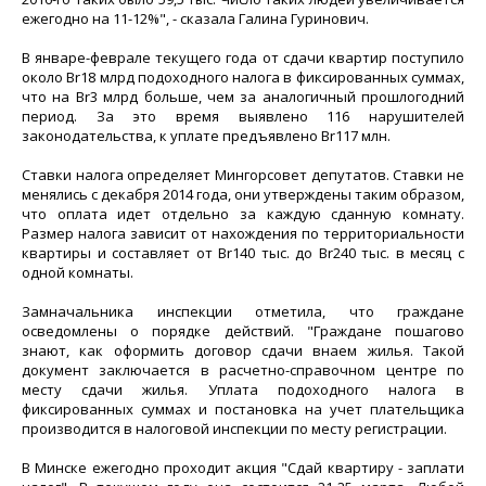
ежегодно на 11-12%", - сказала Галина Гуринович.
В январе-феврале текущего года от сдачи квартир поступило
около Br18 млрд подоходного налога в фиксированных суммах,
что на Br3 млрд больше, чем за аналогичный прошлогодний
период. За это время выявлено 116 нарушителей
законодательства, к уплате предъявлено Br117 млн.
Ставки налога определяет Мингорсовет депутатов. Ставки не
менялись с декабря 2014 года, они утверждены таким образом,
что оплата идет отдельно за каждую сданную комнату.
Размер налога зависит от нахождения по территориальности
квартиры и составляет от Br140 тыс. до Br240 тыс. в месяц с
одной комнаты.
Замначальника инспекции отметила, что граждане
осведомлены о порядке действий. "Граждане пошагово
знают, как оформить договор сдачи внаем жилья. Такой
документ заключается в расчетно-справочном центре по
месту сдачи жилья. Уплата подоходного налога в
фиксированных суммах и постановка на учет плательщика
производится в налоговой инспекции по месту регистрации.
В Минске ежегодно проходит акция "Сдай квартиру - заплати