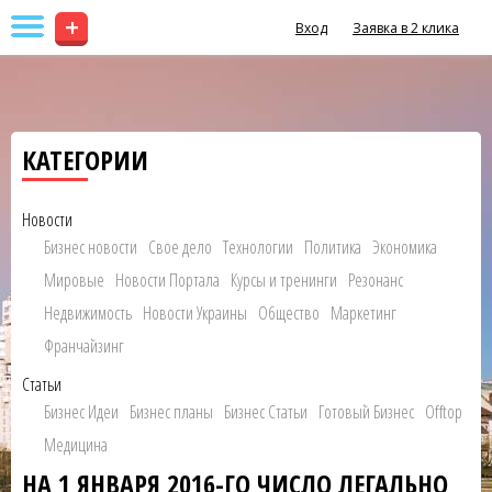
+
Вход
Заявка в 2 клика
КАТЕГОРИИ
Новости
Бизнес новости
Свое дело
Технологии
Политика
Экономика
Мировые
Новости Портала
Курсы и тренинги
Резонанс
Недвижимость
Новости Украины
Общество
Маркетинг
Франчайзинг
Статьи
Бизнес Идеи
Бизнес планы
Бизнес Статьи
Готовый Бизнес
Offtop
Медицина
НА 1 ЯНВАРЯ 2016-ГО ЧИСЛО ЛЕГАЛЬНО