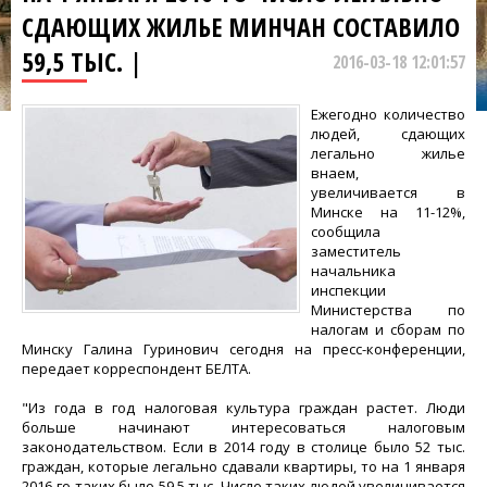
СДАЮЩИХ ЖИЛЬЕ МИНЧАН СОСТАВИЛО
59,5 ТЫС. |
2016-03-18 12:01:57
Ежегодно количество
людей, сдающих
легально жилье
внаем,
увеличивается в
Минске на 11-12%,
сообщила
заместитель
начальника
инспекции
Министерства по
налогам и сборам по
Минску Галина Гуринович сегодня на пресс-конференции,
передает корреспондент БЕЛТА.
"Из года в год налоговая культура граждан растет. Люди
больше начинают интересоваться налоговым
законодательством. Если в 2014 году в столице было 52 тыс.
граждан, которые легально сдавали квартиры, то на 1 января
2016-го таких было 59,5 тыс. Число таких людей увеличивается