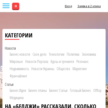
+
Вход
Заявка в 2 клика
КАТЕГОРИИ
Новости
Бизнес новости
Свое дело
Технологии
Политика
Экономика
Мировые
Новости Портала
Курсы и тренинги
Резонанс
Недвижимость
Новости Украины
Общество
Маркетинг
Франчайзинг
Статьи
Бизнес Идеи
Бизнес планы
Бизнес Статьи
Готовый Бизнес
Offtop
Медицина
НА «БЕЛДЖИ» РАССКАЗАЛИ, СКОЛЬКО