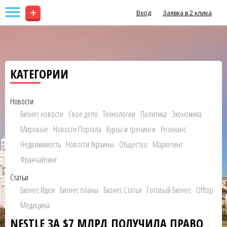
+
Вход
Заявка в 2 клика
КАТЕГОРИИ
Новости
Бизнес новости
Свое дело
Технологии
Политика
Экономика
Мировые
Новости Портала
Курсы и тренинги
Резонанс
Недвижимость
Новости Украины
Общество
Маркетинг
Франчайзинг
Статьи
Бизнес Идеи
Бизнес планы
Бизнес Статьи
Готовый Бизнес
Offtop
Медицина
NESTLE ЗА $7 МЛРД ПОЛУЧИЛА ПРАВО