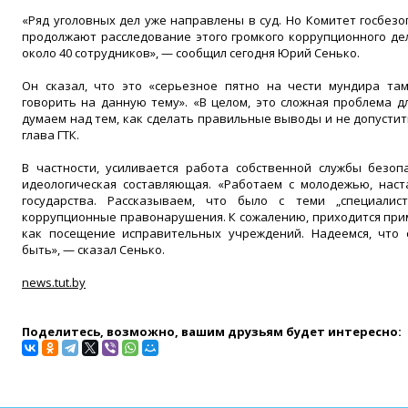
«Ряд уголовных дел уже направлены в суд. Но Комитет госбез
продолжают расследование этого громкого коррупционного де
около 40 сотрудников», — сообщил сегодня Юрий Сенько.
Он сказал, что это «серьезное пятно на чести мундира та
говорить на данную тему». «В целом, это сложная проблема д
думаем над тем, как сделать правильные выводы и не допустит
глава ГТК.
В частности, усиливается работа собственной службы безоп
идеологическая составляющая. «Работаем с молодежью, наст
государства. Рассказываем, что было с теми „специалис
коррупционные правонарушения. К сожалению, приходится при
как посещение исправительных учреждений. Надеемся, что
быть», — сказал Сенько.
news.tut.by
Поделитесь, возможно, вашим друзьям будет интересно: