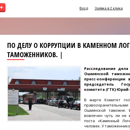
+
Вход
Заявка в 2 клика
ПО ДЕЛУ О КОРРУПЦИИ В КАМЕННОМ ЛОГ
ТАМОЖЕННИКОВ. |
Расследование дела
Ошмянской таможни
пресс-конференции 
председатель Гос
комитета (ГТК) Юрий 
В марте Комитет гос
правоохранительными
Ошмянской таможне. 
вовлечен чуть ли не 
поста «Каменный Лог
человек. У таможеннико