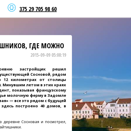
375 29 705 98 60
ИШНИКОВ, ГДЕ МОЖНО
2015-09-09 05:08:19
еревню застройщик решил
 существующей Сосновой, рядом
в 12 километрах от столицы
. Минувшим летом в этих краях
дент, показывая французскому
дье молочную ферму в Задомле
вая» — все это рядом с будущей
с здесь построено 40 домов, в
 в деревне Сосновая и посмотрел,
 айтишники.