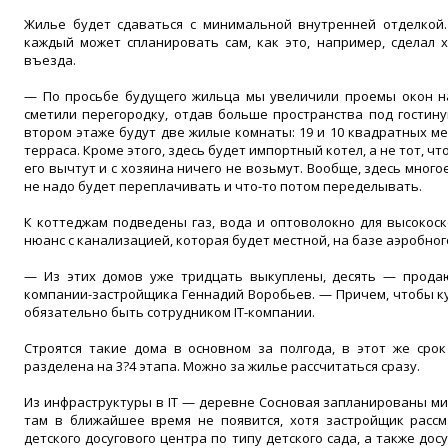
Жилье будет сдаваться с минимальной внутренней отделкой.
каждый может спланировать сам, как это, например, сделал х
въезда.
— По просьбе будущего жильца мы увеличили проемы окон на
сметили перегородку, отдав больше пространства под гостину
втором этаже будут две жилые комнаты: 19 и 10 квадратных м
терраса. Кроме этого, здесь будет импортный котел, а не тот, чт
его вычтут и с хозяина ничего не возьмут. Вообще, здесь много
не надо будет переплачивать и что-то потом переделывать.
К коттеджам подведены газ, вода и оптоволокно для высокоск
нюанс с канализацией, которая будет местной, на базе аэробног
— Из этих домов уже тридцать выкуплены, десять — продаю
компании-застройщика Геннадий Воробьев. — Причем, чтобы ку
обязательно быть сотрудником IT-компании.
Строятся такие дома в основном за полгода, в этот же срок
разделена на 3?4 этапа. Можно за жилье рассчитаться сразу.
Из инфраструктуры в IT — деревне Сосновая запланированы ми
там в ближайшее время не появится, хотя застройщик рассм
детского досугового центра по типу детского сада, а также до