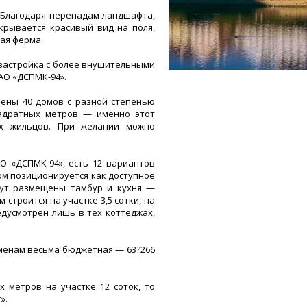
 Благодаря перепадам ландшафта,
ткрывается красивый вид на поля,
ная ферма.
застройка с более внушительными
АО «ДСПМК-94».
оены 40 домов с разной степенью
вадратных метров — именно этот
их жильцов. При желании можно
О «ДСПМК-94», есть 12 вариантов
ом позиционируется как доступное
дут размещены тамбур и кухня —
строится на участке 3,5 сотки, на
едусмотрен лишь в тех коттеджах,
менам весьма бюджетная — 63?266
 метров на участке 12 соток, то
».