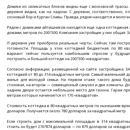
Домики из силикатных блоков видны еще с московской трассы.
деревня видна, как на ладони. С деревни, соответственно, о
сосновый бор и Курган Славы. Правда, рядом находится и молоч
Рядом с домиками айтишников находится еще одна коттеджная 
домами, метров по 200?300. Компания-застройщик у них общая: З
IT-деревня уже приобрела реальные черты. Сейчас там постр
готовности. Площадь у этих коттеджей бюджетная: по 80 к
вариант сейчас пользуется наибольшим спросом у будущ
построить и большой коттедж на 200?300 «квадратов».
Согласно информации, размещенной на сайте застройщика ЗА
коттеджей от 80 до 314 квадратных метров. Самый маленький д
жилье для молодой семьи. На первом этаже такого дома бу
столовая, на втором — совмещенный санузел и две комнаты. Дом 
заднем дворе остается небольшое место для газона. Гараж пр
метраж которых начинается от 170 «квадратов».
Стоимость коттеджа в 80 квадратных метров по нынешним вре
долларов. Получается около 780 долларов за квадратный метр.
Если строить дом с максимальной площадью в 314 квадратных
стоить он будет 276?874 долларов — по 879 долларов за «квадрат