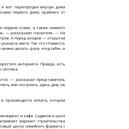
 А вот перегородки внутри дома
озяин первого дома, крайнего от
 первом этаже, а также немного
ю, — рассказали строители. — На
етров. А перед входом — открытая
о указан в смете. Так что стоимость
е можно делать сразу «под себя», и
оростнго интернета. Правда, есть
о септика.
тся, — рассказал представитель
пить или построить здесь дом, не
 и производится оплата, которая
ни-маркет и кафе. Садиков и школ
атривает вариант строительства
суговый центр семейного формата с