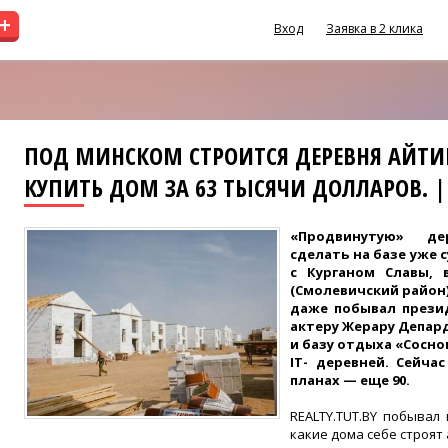
+
Вход
Заявка в 2 клика
ПОД МИНСКОМ СТРОИТСЯ ДЕРЕВНЯ АЙТ
КУПИТЬ ДОМ ЗА 63 ТЫСЯЧИ ДОЛЛАРОВ. |
«Продвинутую» д
сделать на базе уже
с Курганом Славы, 
(Смолевичский район)
даже побывал прези
актеру Жерару Депар
и базу отдыха «Сосно
IT- деревней. Сейча
планах — еще 90.
REALTY.TUT.BY побывал
какие дома себе строят