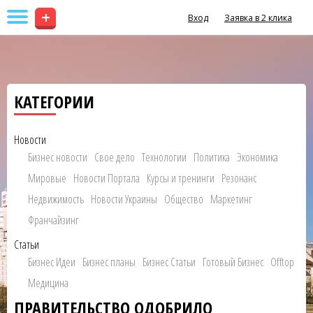
+
Вход
Заявка в 2 клика
КАТЕГОРИИ
Новости
Бизнес новости
Свое дело
Технологии
Политика
Экономика
Мировые
Новости Портала
Курсы и тренинги
Резонанс
Недвижимость
Новости Украины
Общество
Маркетинг
Франчайзинг
Статьи
Бизнес Идеи
Бизнес планы
Бизнес Статьи
Готовый Бизнес
Offtop
Медицина
ПРАВИТЕЛЬСТВО ОДОБРИЛО