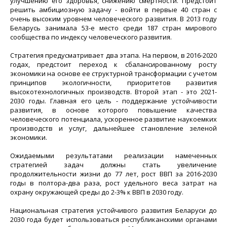
улучшению его здоровья, снижению смертности. Предстоит
решить амбициозную задачу - войти в первые 40 стран с
очень высоким уровнем человеческого развития. В 2013 году
Беларусь занимала 53-е место среди 187 стран мирового
сообщества по индексу человеческого развития.
Стратегия предусматривает два этапа. На первом, в 2016-2020
годах, предстоит переход к сбалансированному росту
экономики на основе ее структурной трансформации с учетом
принципов экологичности, приоритетов развития
высокотехнологичных производств. Второй этап - это 2021-
2030 годы. Главная его цель - поддержание устойчивости
развития, в основе которого повышение качества
человеческого потенциала, ускоренное развитие наукоемких
производств и услуг, дальнейшее становление зеленой
экономики.
Ожидаемыми результатами реализации намеченных
стратегией задач должны стать увеличение
продолжительности жизни до 77 лет, рост ВВП за 2016-2030
годы в полтора-два раза, рост удельного веса затрат на
охрану окружающей среды до 2-3% к ВВП в 2030 году.
Национальная стратегия устойчивого развития Беларуси до
2030 года будет использоваться республиканскими органами