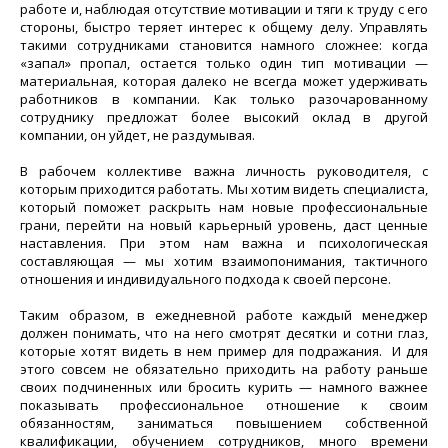
работе и, наблюдая отсутствие мотивации и тяги к труду с его
стороны, быстро теряет интерес к общему делу. Управлять
такими сотрудниками становится намного сложнее: когда
«запал» пропал, остается только один тип мотивации —
материальная, которая далеко не всегда может удерживать
работников в компании. Как только разочарованному
сотруднику предложат более высокий оклад в другой
компании, он уйдет, не раздумывая.
В рабочем коллективе важна личность руководителя, с
которым приходится работать. Мы хотим видеть специалиста,
который поможет раскрыть нам новые профессиональные
грани, перейти на новый карьерный уровень, даст ценные
наставления. При этом нам важна и психологическая
составляющая — мы хотим взаимопонимания, тактичного
отношения и индивидуального подхода к своей персоне.
Таким образом, в ежедневной работе каждый менеджер
должен понимать, что на него смотрят десятки и сотни глаз,
которые хотят видеть в нем пример для подражания. И для
этого совсем не обязательно приходить на работу раньше
своих подчиненных или бросить курить — намного важнее
показывать профессиональное отношение к своим
обязанностям, заниматься повышением собственной
квалификации, обучением сотрудников, много времени