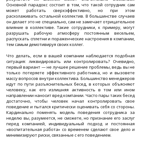
Основной парадокс состоит в том, что такой сотрудник сам
может работать сверхэффективно, но при этом
расхолаживать остальной коллектив. В большинстве случаев
он делает это не специально, сам не замечает отрицательное
влияние в коллективе. Такие сотрудники, к примеру, могут
разрушать рабочую атмосферу постоянным весельем,
распускать сплетни и пораженческие настроения в компании,
тем самым демотивируя своих коллег.
Что делать, если в вашей компании наблюдается подобная
ситуация: ликвидировать или контролировать? Очевидно,
первый вариант — не лучшее решение проблемы, ведь вы не
только потеряете эффективного работника, но и вызовете
массу вопросов внутри коллектива. Большинство менеджеров
идут по пути разъяснительных бесед, в которых объясняют
человеку, как его излишняя активность в том или ином
направлении наносит вред компании. Часто пары таких бесед
достаточно, чтобы человек начал контролировать свое
поведение и пытался критически оценивать себя со стороны.
Кардинально поменять модель поведения сотрудника за
неделю вы, разумеется, не сможете, но признание его заслуг
перед компанией, индивидуальный подход и постоянная
«воспитательная работа» со временем сделают свое дело и
минимизируют риски, связанные с его поведением.