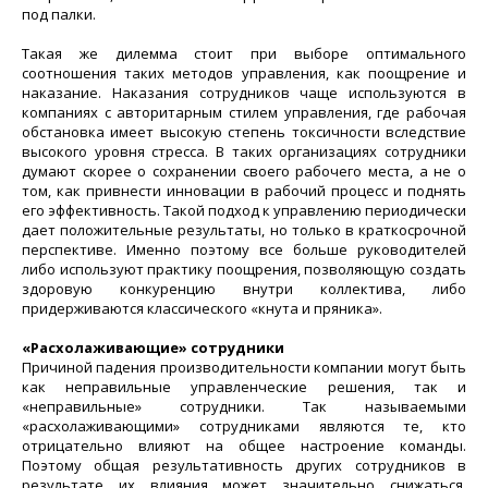
под палки.
Такая же дилемма стоит при выборе оптимального
соотношения таких методов управления, как поощрение и
наказание. Наказания сотрудников чаще используются в
компаниях с авторитарным стилем управления, где рабочая
обстановка имеет высокую степень токсичности вследствие
высокого уровня стресса. В таких организациях сотрудники
думают скорее о сохранении своего рабочего места, а не о
том, как привнести инновации в рабочий процесс и поднять
его эффективность. Такой подход к управлению периодически
дает положительные результаты, но только в краткосрочной
перспективе. Именно поэтому все больше руководителей
либо используют практику поощрения, позволяющую создать
здоровую конкуренцию внутри коллектива, либо
придерживаются классического «кнута и пряника».
«Расхолаживающие» сотрудники
Причиной падения производительности компании могут быть
как неправильные управленческие решения, так и
«неправильные» сотрудники. Так называемыми
«расхолаживающими» сотрудниками являются те, кто
отрицательно влияют на общее настроение команды.
Поэтому общая результативность других сотрудников в
результате их влияния может значительно снижаться.