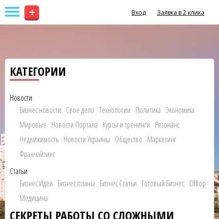
+
Вход
Заявка в 2 клика
КАТЕГОРИИ
Новости
Бизнес новости
Свое дело
Технологии
Политика
Экономика
Мировые
Новости Портала
Курсы и тренинги
Резонанс
Недвижимость
Новости Украины
Общество
Маркетинг
Франчайзинг
Статьи
Бизнес Идеи
Бизнес планы
Бизнес Статьи
Готовый Бизнес
Offtop
Медицина
СЕКРЕТЫ РАБОТЫ СО СЛОЖНЫМИ