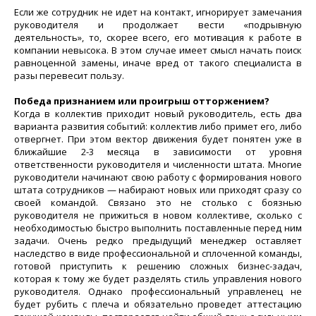
Если же сотрудник не идет на контакт, игнорирует замечания
руководителя и продолжает вести «подрывную
деятельность», то, скорее всего, его мотивация к работе в
компании невысока. В этом случае имеет смысл начать поиск
равноценной замены, иначе вред от такого специалиста в
разы перевесит пользу.
Победа признанием или проигрыш отторжением?
Когда в коллектив приходит новый руководитель, есть два
варианта развития событий: коллектив либо примет его, либо
отвергнет. При этом вектор движения будет понятен уже в
ближайшие 2-3 месяца в зависимости от уровня
ответственности руководителя и численности штата. Многие
руководители начинают свою работу с формирования нового
штата сотрудников — набирают новых или приходят сразу со
своей командой. Связано это не столько с боязнью
руководителя не прижиться в новом коллективе, сколько с
необходимостью быстро выполнить поставленные перед ним
задачи. Очень редко предыдущий менеджер оставляет
наследство в виде профессиональной и сплоченной команды,
готовой приступить к решению сложных бизнес-задач,
которая к тому же будет разделять стиль управления нового
руководителя. Однако профессиональный управленец не
будет рубить с плеча и обязательно проведет аттестацию