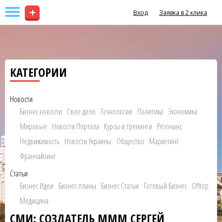
+
Вход
Заявка в 2 клика
КАТЕГОРИИ
Новости
Бизнес новости
Свое дело
Технологии
Политика
Экономика
Мировые
Новости Портала
Курсы и тренинги
Резонанс
Недвижимость
Новости Украины
Общество
Маркетинг
Франчайзинг
Статьи
Бизнес Идеи
Бизнес планы
Бизнес Статьи
Готовый Бизнес
Offtop
Медицина
СМИ: СОЗДАТЕЛЬ МММ СЕРГЕЙ