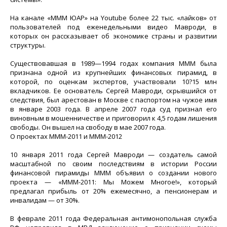
На канале «МММ ЮАР» на Youtube более 22 тыс. «лайков» от
пользователей под еженедельными видео Мавроди, в
которых он рассказывает об экономике страны и развитии
структуры.
Существовавшая в 1989—1994 годах компания МММ была
признана одной из крупнейших финансовых пирамид, в
которой, по оценкам экспертов, участвовали 10?15 млн
вкладчиков. Ее основатель Сергей Мавроди, скрывшийся от
следствия, был арестован в Москве с паспортом на чужое имя
в январе 2003 года. В апреле 2007 года суд признал его
виновным в мошенничестве и приговорил к 4,5 годам лишения
свободы. Он вышел на свободу в мае 2007 года.
О проектах МММ-2011 и МММ-2012
10 января 2011 года Сергей Мавроди — создатель самой
масштабной по своим последствиям в истории России
финансовой пирамиды МММ объявил о создании нового
проекта — «МММ-2011: Мы Можем Многое!», который
предлагал прибыль от 20% ежемесячно, а пенсионерам и
инвалидам — от 30%.
В феврале 2011 года Федеральная антимонопольная служба