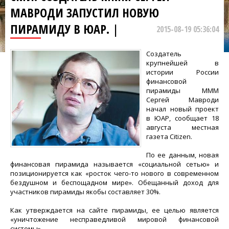
МАВРОДИ ЗАПУСТИЛ НОВУЮ
ПИРАМИДУ В ЮАР. |
2015-08-19 05:36:04
Создатель
крупнейшей в
истории России
финансовой
пирамиды МММ
Сергей Мавроди
начал новый проект
в ЮАР, сообщает 18
августа местная
газета Citizen.
По ее данным, новая
финансовая пирамида называется «социальной сетью» и
позиционируется как «росток чего-то нового в современном
бездушном и беспощадном мире». Обещанный доход для
участников пирамиды якобы составляет 30%.
Как утверждается на сайте пирамиды, ее целью является
«уничтожение несправедливой мировой финансовой
системы».