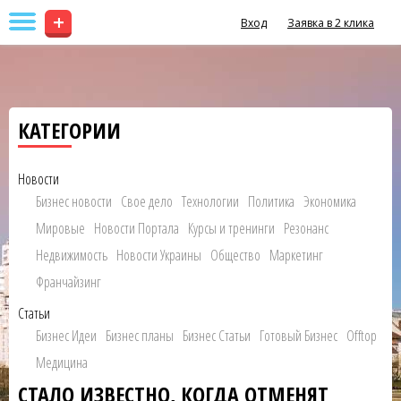
+
Вход
Заявка в 2 клика
КАТЕГОРИИ
Новости
Бизнес новости
Свое дело
Технологии
Политика
Экономика
Мировые
Новости Портала
Курсы и тренинги
Резонанс
Недвижимость
Новости Украины
Общество
Маркетинг
Франчайзинг
Статьи
Бизнес Идеи
Бизнес планы
Бизнес Статьи
Готовый Бизнес
Offtop
Медицина
СТАЛО ИЗВЕСТНО, КОГДА ОТМЕНЯТ