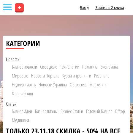
+
Вход
Заявка в 2 клика
КАТЕГОРИИ
Новости
Бизнес новости
Свое дело
Технологии
Политика
Экономика
Мировые
Новости Портала
Курсы и тренинги
Резонанс
Недвижимость
Новости Украины
Общество
Маркетинг
Франчайзинг
Статьи
Бизнес Идеи
Бизнес планы
Бизнес Статьи
Готовый Бизнес
Offtop
Медицина
ТОЛЬКО 23.11.18 СКИДКА - 50% НА ВСЕ