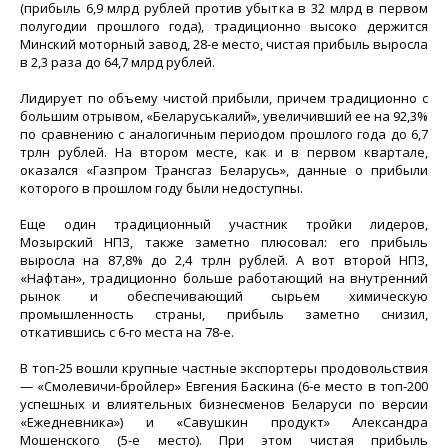
(прибыль 6,9 млрд рублей против убытка в 32 млрд в первом
полугодии прошлого года), традиционно высоко держится
Минский моторный завод, 28-е место, чистая прибыль выросла
в 2,3 раза до 64,7 млрд рублей.
Лидирует по объему чистой прибыли, причем традиционно с
большим отрывом, «Беларуськалий», увеличивший ее на 92,3%
по сравнению с аналогичным периодом прошлого года до 6,7
трлн рублей. На втором месте, как и в первом квартале,
оказался «Газпром Трансгаз Беларусь», данные о прибыли
которого в прошлом году были недоступны.
Еще один традиционный участник тройки лидеров,
Мозырский НПЗ, также заметно плюсовал: его прибыль
выросла на 87,8% до 2,4 трлн рублей. А вот второй НПЗ,
«Нафтан», традиционно больше работающий на внутренний
рынок и обеспечивающий сырьем химическую
промышленность страны, прибыль заметно снизил,
откатившись с 6-го места на 78-е.
В топ-25 вошли крупные частные экспортеры продовольствия
— «Смолевичи-бройлер» Евгения Баскина (6-е место в топ-200
успешных и влиятельных бизнесменов Беларуси по версии
«Ежедневника») и «Савушкин продукт» Александра
Мошенского (5-е место). При этом чистая прибыль