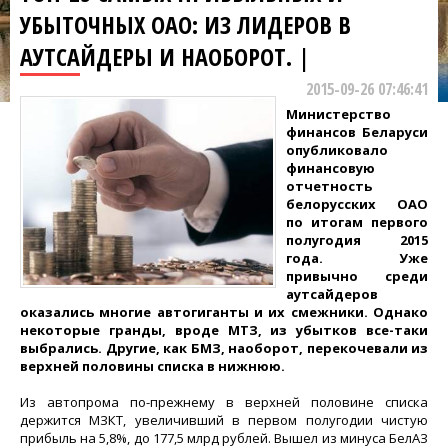
УБЫТОЧНЫХ ОАО: ИЗ ЛИДЕРОВ В
АУТСАЙДЕРЫ И НАОБОРОТ. |
2015-09-26 07:46:41
Министерство
финансов Беларуси
опубликовало
финансовую
отчетность
белорусских ОАО
по итогам первого
полугодия 2015
года. Уже
привычно среди
аутсайдеров
оказались многие автогиганты и их смежники. Однако
некоторые гранды, вроде МТЗ, из убытков все-таки
выбрались. Другие, как БМЗ, наоборот, перекочевали из
верхней половины списка в нижнюю.
Из автопрома по-прежнему в верхней половине списка
держится МЗКТ, увеличивший в первом полугодии чистую
прибыль на 5,8%, до 177,5 млрд рублей. Вышел из минуса БелАЗ