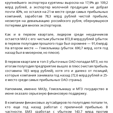
крупнейшего экспортера курятины выросла на 17,9% до 109,2
млрд рублей, а экспортер молочной продукции не добрал
почти 40%, но остался на 21-м месте среди самых прибыльных
компаний, заработав 78,3 млрд рублей чистой прибыли,
несмотря на девальвацию российского рубля, обернувшуюся
потерями для многих экспортеров.
Как и в первом квартале, лидером среди неудачников
остается МАЗ с его чистым убытком 872,8 млрд рублей (убыток
в первом полугодии прошлого года был скромнее — 91,4 млрд).
На втором месте — Гомсельмаш (убыток 690,7 млрд, хотя год
назад был в мизерном, но плюсе).
В первом квартале в топ-3 убыточных ОАО попадал МТЗ, но по
итогам полугодия предприятие вышло в плюс (чистая прибыль
составила 18,5 млрд рублей), хотя это и далеко от позиций,
которые компания занимала год назад (72,6 млрд рублей и 25-
е место среди самых прибыльных ОАО страны).
Напомним, именно МАЗу, Гомсельмашу и МТЗ государство в
июне оказало серьезную финансовую поддержку.
В компании финансовых аутсайдеров по полугодию попали те,
кто еще год назад работал с приличной прибылью. В
частности, БМЗ сработал с убытком 143,7 млрд против