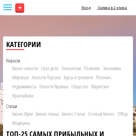
+
Вход
Заявка в 2 клика
КАТЕГОРИИ
Новости
Бизнес новости
Свое дело
Технологии
Политика
Экономика
Мировые
Новости Портала
Курсы и тренинги
Резонанс
Недвижимость
Новости Украины
Общество
Маркетинг
Франчайзинг
Статьи
Бизнес Идеи
Бизнес планы
Бизнес Статьи
Готовый Бизнес
Offtop
Медицина
ТОП-25 САМЫХ ПРИБЫЛЬНЫХ И