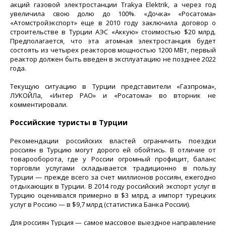
акций газовой электростанции Trakya Elektrik, а через год
увеличила свою долю до 100%. «Дочка» «Росатома»
«Атомстройэкспорт» еще в 2010 году заключила договор о
строительстве в Турции АЭС «Аккую» стоимостью $20 млрд.
Предполагается, что эта атомная электростанция будет
состоять из четырех реакторов мощностью 1200 МВт, первый
реактор должен быть введен в эксплуатацию не позднее 2022
года.
Текущую ситуацию в Турции представители «Газпрома»,
ЛУКОЙЛа, «Интер РАО» и «Росатома» во вторник не
комментировали.
Российские туристы в Турции
Рекомендации российских властей ограничить поездки
россиян в Турцию могут дорого ей обойтись. В отличие от
товарооборота, где у России огромный профицит, баланс
торговли услугами складывается традиционно в пользу
Турции — прежде всего за счет миллионов россиян, ежегодно
отдыхающих в Турции. В 2014 году российский экспорт услуг в
Турцию оценивался примерно в $3 млрд, а импорт турецких
услуг в Россию — в $9,7 млрд (статистика Банка России).
Для россиян Турция — самое массовое выездное направление