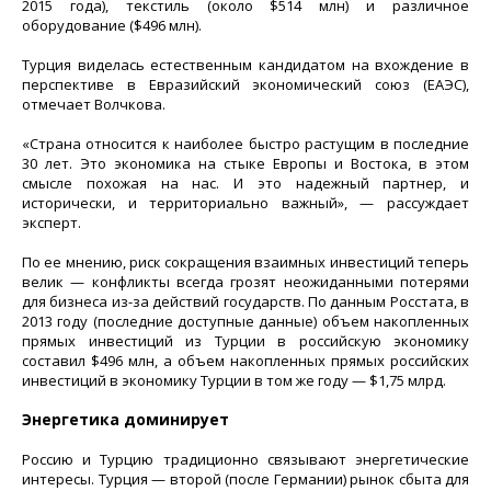
2015 года), текстиль (около $514 млн) и различное
оборудование ($496 млн).
Турция виделась естественным кандидатом на вхождение в
перспективе в Евразийский экономический союз (ЕАЭС),
отмечает Волчкова.
«Страна относится к наиболее быстро растущим в последние
30 лет. Это экономика на стыке Европы и Востока, в этом
смысле похожая на нас. И это надежный партнер, и
исторически, и территориально важный», — рассуждает
эксперт.
По ее мнению, риск сокращения взаимных инвестиций теперь
велик — конфликты всегда грозят неожиданными потерями
для бизнеса из-за действий государств. По данным Росстата, в
2013 году (последние доступные данные) объем накопленных
прямых инвестиций из Турции в российскую экономику
составил $496 млн, а объем накопленных прямых российских
инвестиций в экономику Турции в том же году — $1,75 млрд.
Энергетика доминирует
Россию и Турцию традиционно связывают энергетические
интересы. Турция — второй (после Германии) рынок сбыта для