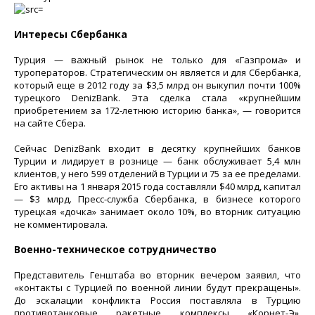
Интересы Сбербанка
Турция — важный рынок не только для «Газпрома» и
туроператоров. Стратегическим он является и для Сбербанка,
который еще в 2012 году за $3,5 млрд он выкупил почти 100%
турецкого DenizBank. Эта сделка стала «крупнейшим
приобретением за 172-летнюю историю банка», — говорится
на сайте Сбера.
Сейчас DenizBank входит в десятку крупнейших банков
Турции и лидирует в рознице — банк обслуживает 5,4 млн
клиентов, у него 599 отделений в Турции и 75 за ее пределами.
Его активы на 1 января 2015 года составляли $40 млрд, капитал
— $3 млрд. Пресс-служба Сбербанка, в бизнесе которого
турецкая «дочка» занимает около 10%, во вторник ситуацию
не комментировала.
Военно-техническое сотрудничество
Представитель Генштаба во вторник вечером заявил, что
«контакты с Турцией по военной линии будут прекращены».
До эскалации конфликта Россия поставляла в Турцию
противотанковые ракетные комплексы «Корнет-Э»,