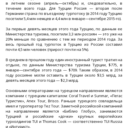
в летнем сезоне (апрель—октябрь) и, следовательно, в
течение всего года. Для Турции Россия — вторая после
Германии страна по въездному турпотоку (в 2014 году Турцию
посетили 5,4 млн немцев и 4,4 млн в январе—сентябре 2015-го).
За первые девять месяцев этого года Турцию, по данным ее
Министерства туризма, посетили 3,3 млн россиян — это уже на
20% меньше по сравнению с тем же периодом 2014 года. За
весь прошлый год турпоток в Турцию из России составил
почти 4,5 млн человек (прирост почти на 5%).
В среднем в прошлом году один иностранный турист тратил на
отдыхе, по данным Министерства туризма Турции, $775, в
январе—сентябре этого года — $709. Таким образом, в 2014
году россияне могли оставить в Турции около $3,5 млрд, за
девять месяцев этого года — $2,3 млрд.
Основными операторами на турецком направлении являются
компании с турецким капиталом: Coral Travel и Sunmar, «Пегас
Туристик», Anex Tour, Brisco. Раньше турецкого совладельца
имел и туроператор Tez Tour. Заметной российской компанией
на направлении является «Библио Глобус», занимаются
Турцией и российские «дочки» крупных европейских
турхолдингов TUI и Thomas Cook — соответственно TUI Russia
и «Интурист».