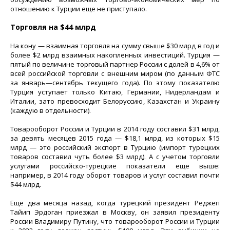
отношению к Турции еще не приступало.
Торговля на $44 млрд
На кону — взаимная торговля на сумму свыше $30 млрд в год и
более $2 млрд взаимных накопленных инвестиций. Турция —
пятый по величине торговый партнер России с долей в 4,6% от
всей российской торговли с внешним миром (по данным ФТС
за январь—сентябрь текущего года). По этому показателю
Турция уступает только Китаю, Германии, Нидерландам и
Италии, зато превосходит Белоруссию, Казахстан и Украину
(каждую в отдельности).
Товарооборот России и Турции в 2014 году составил $31 млрд,
за девять месяцев 2015 года — $18,1 млрд, из которых $15
млрд — это российский экспорт в Турцию (импорт турецких
товаров составил чуть более $3 млрд). А с учетом торговли
услугами российско-турецкие показатели еще выше:
например, в 2014 году оборот товаров и услуг составил почти
$44 млрд.
Еще два месяца назад, когда турецкий президент Реджеп
Тайип Эрдоган приезжал в Москву, он заявил президенту
России Владимиру Путину, что товарооборот России и Турции