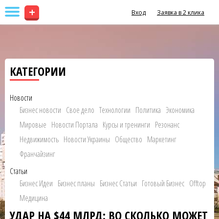
+
Вход
Заявка в 2 клика
КАТЕГОРИИ
Новости
Бизнес новости
Свое дело
Технологии
Политика
Экономика
Мировые
Новости Портала
Курсы и тренинги
Резонанс
Недвижимость
Новости Украины
Общество
Маркетинг
Франчайзинг
Статьи
Бизнес Идеи
Бизнес планы
Бизнес Статьи
Готовый Бизнес
Offtop
Медицина
УДАР НА $44 МЛРД: ВО СКОЛЬКО МОЖЕТ