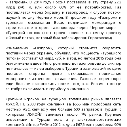
«Газпрома». В 2014 году Россия поставила в эту страну 27,3
млрд куб. м, или около 60% от ее потребностей. Газ
поставляется через Украину и газопровод «Голубой поток»,
идущий по дну Черного моря. В прошлом году «Газпром» и
турецкая госкомпания Botas подписали меморандум о
строительстве второго газопровода через Черное море —
«Турецкий поток» (этот проект пришел на смену проекту
«Южный поток», который был заблокирован Евросоюзом).
Изначально «Газпром», который стремится сократить
поставки через Украину, объявил, что мощность «Турецкого
потока» составит 63 млрд куб. м в год, но летом 2015 года она
был снижена вдвое. Но строительство газопровода до сих пор
не началось — из-за выборов в Турции и разногласий по цене
поставок стороны долго откладывали подписание
межправительственного соглашения. Газовые переговоры
еще больше осложнились после того, как Россия в конце
сентября включилась в сирийскую кампанию.
Крупным игроком на турецком топливном рынке является
ЛУКОЙЛ. В 2008 году компания за $555 млн приобрела сеть
местных АЗС, сейчас у нее больше 600 заправок в Турции, с
которыми ЛУКОЙЛ занимает около 7% рынка. Крупные
инвестиции в Турции есть и у электроэнергетических
компаний. «Интер РАО» в 2012 году за $67,5 млн приобрела 90%