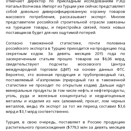
отмечает директор по прикладным исследованиям РЭШ
Наталья Волчкова. Импорт из Турции уже сейчас представляет
собой довольно диверсифицированную корзину товаров
массового потребления, рассказывает эксперт. Многие
представители российской строительной отрасли завязаны
на турецкие товары, и перестройка связей, поиск новых
поставщиков будет для них ощутимой потерей.
Согласно таможенной статистике, почти половина
российского экспорта в Турцию приходится на продукцию под
секретным кодом. За девять месяцев 2015 года по
засекреченным статьям прошло товаров на $6,06 млрд,
свидетельствуют подсчеты московского Центра
международной торговли (ЦМТ) на основе данных ФТС.
Вероятно, это военная продукция и трубопроводный газ,
поставляемый «Газпромом» (природный газ в таможенной
статистике не проходит по открытым кодам). Дальше идут
минеральные продукты (в том числе нефть и нефтепродукты,
уголь, руда и железные концентраты) и недрагоценные
металлы и изделия из них (алюминий, прокат, лом черных
металлов, медь). Их экспорт за тот же период составил $3,6
млрд и $3,1 млрд соответственно.
Турция, в свою очередь, поставляет в Россию продукцию
растительного происхождения ($779,3 млн за девять месяцев