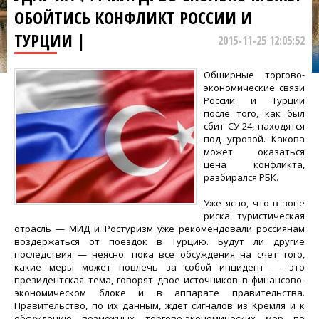
ОБОЙТИСЬ КОНФЛИКТ РОССИИ И
ТУРЦИИ |
2015-11-25 12:05:52
Обширные торгово-
экономические связи
России и Турции
после того, как был
сбит СУ-24, находятся
под угрозой. Какова
может оказаться
цена конфликта,
разбирался РБК.
Уже ясно, что в зоне
риска туристическая
отрасль — МИД и Ростуризм уже рекомендовали россиянам
воздержаться от поездок в Турцию. Будут ли другие
последствия — неясно: пока все обсуждения на счет того,
какие меры может повлечь за собой инцидент — это
президентская тема, говорят двое источников в финансово-
экономическом блоке и в аппарате правительства.
Правительство, по их данным, ждет сигналов из Кремля и к
обсуждению возможных торгово-экономических мер по