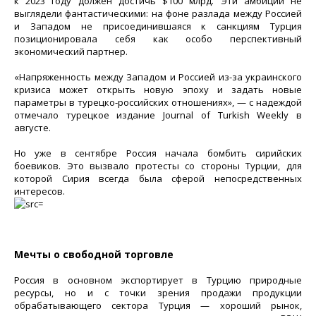
к 2023 году должен достичь $100 млрд. Эти амбиции не
выглядели фантастическими: на фоне разлада между Россией
и Западом не присоединившаяся к санкциям Турция
позиционировала себя как особо перспективный
экономический партнер.
«Напряженность между Западом и Россией из-за украинского
кризиса может открыть новую эпоху и задать новые
параметры в турецко-российских отношениях», — с надеждой
отмечало турецкое издание Journal of Turkish Weekly в
августе.
Но уже в сентябре Россия начала бомбить сирийских
боевиков. Это вызвало протесты со стороны Турции, для
которой Сирия всегда была сферой непосредственных
интересов.
Мечты о свободной торговле
Россия в основном экспортирует в Турцию природные
ресурсы, но и с точки зрения продажи продукции
обрабатывающего сектора Турция — хороший рынок,