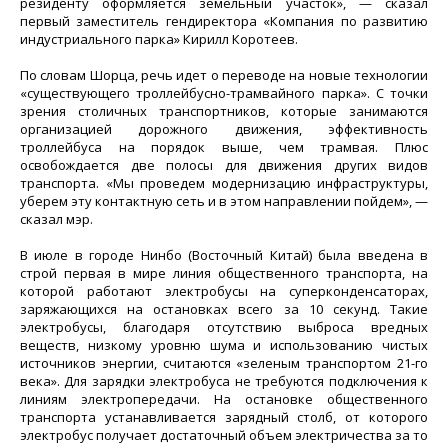
резиденту оформляется земельный участок», — сказал
первый заместитель гендиректора «Компания по развитию
индустриального парка» Кирилл Коротеев.
По словам Шорца, речь идет о переводе на новые технологии
«существующего троллейбусно-трамвайного парка». С точки
зрения столичных транспортников, которые занимаются
организацией дорожного движения, эффективность
троллейбуса на порядок выше, чем трамвая. Плюс
освобождается две полосы для движения других видов
транспорта. «Мы проведем модернизацию инфраструктуры,
уберем эту контактную сеть и в этом направлении пойдем», —
сказал мэр.
В июле в городе Нинбо (Восточный Китай) была введена в
строй первая в мире линия общественного транспорта, на
которой работают электробусы на суперконденсаторах,
заряжающихся на остановках всего за 10 секунд. Такие
электробусы, благодаря отсутствию выброса вредных
веществ, низкому уровню шума и использованию чистых
источников энергии, считаются «зеленым транспортом 21-го
века». Для зарядки электробуса не требуются подключения к
линиям электропередачи. На остановке общественного
транспорта устанавливается зарядный столб, от которого
электробус получает достаточный объем электричества за то