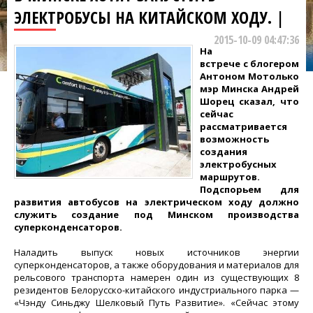
ЭЛЕКТРОБУСЫ НА КИТАЙСКОМ ХОДУ. |
2015-10-09 04:47:36
На
встрече с блогером
Антоном Мотолько
мэр Минска Андрей
Шорец сказал, что
сейчас
рассматривается
возможность
создания
электробусных
маршрутов.
Подспорьем для
развития автобусов на электрическом ходу должно
служить создание под Минском производства
суперконденсаторов.
Наладить выпуск новых источников энергии
суперконденсаторов, а также оборудования и материалов для
рельсового транспорта намерен один из существующих 8
резидентов Белорусско-китайского индустриального парка —
«Чэнду Синьджу Шелковый Путь Развитие». «Сейчас этому