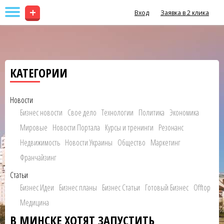
+
Вход
Заявка в 2 клика
КАТЕГОРИИ
Новости
Бизнес новости
Свое дело
Технологии
Политика
Экономика
Мировые
Новости Портала
Курсы и тренинги
Резонанс
Недвижимость
Новости Украины
Общество
Маркетинг
Франчайзинг
Статьи
Бизнес Идеи
Бизнес планы
Бизнес Статьи
Готовый Бизнес
Offtop
Медицина
В МИНСКЕ ХОТЯТ ЗАПУСТИТЬ