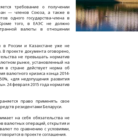
яется требование о получении
ран — членов Союза, а также в
тов одного государства-члена в
 Кроме того, в ЕАЭС не должно
странной валюты в отношении
 в России и Казахстане уже не
. В проекте документа оговорено,
ательства не превышать норматив
лютном рынке, установленный на
мя в стране действует норма об
мя валютного кризиса конца 2014-
 50%, «для недопущения развития
». 24 февраля 2015 года норматив
раняется право применять свое
редств резидентами Беларуси.
нимает на себя обязательства не
ов валютных операций, открытия и
валют по сравнению с условиями,
 говорится в проекте соглашения.