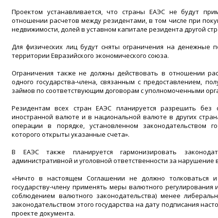
Проектом устанавливается, что страны ЕАЭС не будут при
отношении расчетов между резидентами, в том числе при покуп
недвижимости, долей в уставном капитале резидента другой стр
Для физических лиц будут сняты ограничения на денежные 
территории Евразийского экономического союза.
Ограничения также не должны действовать в отношении ра
одного государства-члена, связанным с предоставлением, по
займов по соответствующим договорам с уполномоченными орг
Резидентам всех стран ЕАЭС планируется разрешить без 
иностранной валюте и в национальной валюте в других стран
операции в порядке, установленном законодательством го
которого открыты указанные счета».
В ЕАЭС также планируется гармонизировать законодат
административной и уголовной ответственности за нарушение 
«Ничто в настоящем Соглашении не должно толковаться и
государству-члену применять меры валютного регулирования и
соблюдением валютного законодательства) менее либераль
законодательством этого государства на дату подписания наст
проекте документа.