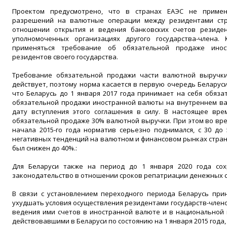
Проектом предусмотрено, что в странах ЕАЭС не примен
разрешений на валютные операции между резидентами ст
отношении открытия и ведения банковских счетов резиден
уполномоченных организациях другого государства-члена.
применяться требование об обязательной продаже ино
резидентов своего государства.
Требование обязательной продажи части валютной выручки
действует, поэтому норма касается в первую очередь Беларуси
что Беларусь до 1 января 2017 года принимает на себя обяз
обязательной продажи иностранной валюты на внутреннем ва
дату вступления этого соглашения в силу. В настоящее вре
обязательной продаже 30% валютной выручки. При этом во вре
начала 2015-го года норматив серьезно поднимался, с 30 до
негативных тенденций на валютном и финансовом рынках страны
был снижен до 40%.:
Для Беларуси также на период до 1 января 2020 года сох
законодательство в отношении сроков репатриации денежных с
В связи с установлением переходного периода Беларусь при
ухудшать условия осуществления резидентами государств-член
ведения ими счетов в иностранной валюте и в национальной 
действовавшими в Беларуси по состоянию на 1 января 2015 года,