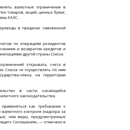
менять валютные ограничения в
ке товаров, акций, ценных бумаг,
аны ЕАЭС.
переводы в пределах таможенной
счетов по операциям резидентов
лучением и возвратом кредитов и
анизациями другой страны Союза.
ограничений открывать счета в
ах Союза «и осуществлять по ним
сударства-члена, на территории
ельство в части, касающейся
валютного законодательства.
 применяться как требование к
 валютного контроля (надзора за
ные, чем меры, предусмотренные
оящего Соглашения», — отмечено в