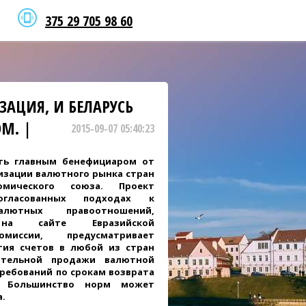
375 29 705 98 60
АЦИЯ, И БЕЛАРУСЬ
М. |
2015-09-07 05:40:23
ть главным бенефициаром от
изации валютного рынка стран
номического союза. Проект
гласованных подходах к
алютных правоотношений,
 на сайте Евразийской
миссии, предусматривает
ия счетов в любой из стран
ательной продажи валютной
требований по срокам возврата
. Большинство норм может
а.