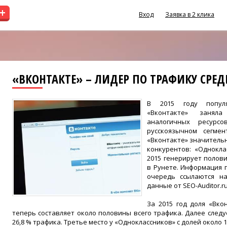
+
Вход
Заявка в 2 клика
«ВКОНТАКТЕ» – ЛИДЕР ПО ТРАФИКУ СРЕДИ
В 2015 году популя
«Вконтакте» занял
аналогичных ресурс
русскоязычном сегмен
«Вконтакте» значитель
конкурентов: «Однокла
2015 генерирует полов
в Рунете. Информация 
очередь ссылаются на
данные от SEO-Auditor.ru
За 2015 год доля «Вко
теперь составляет около половины всего трафика. Далее следу
26,8 % трафика. Третье место у «Одноклассников» с долей около 