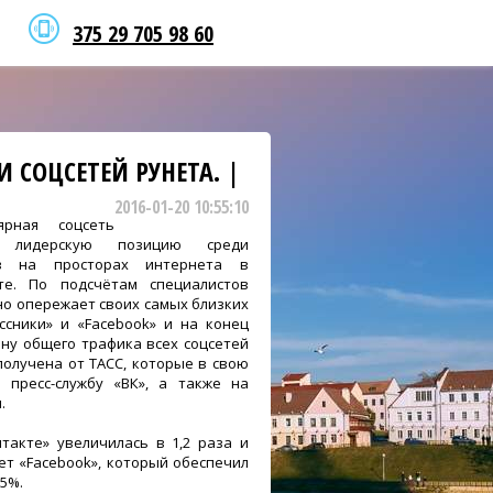
375 29 705 98 60
 СОЦСЕТЕЙ РУНЕТА. |
2016-01-20 10:55:10
рная соцсеть
а лидерскую позицию среди
ов на просторах интернета в
те. По подсчётам специалистов
но опережает своих самых близких
ссники» и «Facebook» и на конец
ину общего трафика всех соцсетей
получена от ТАСС, которые в свою
 пресс-службу «ВК», а также на
.
нтакте» увеличилась в 1,2 раза и
ет «Facebook», который обеспечил
15%.