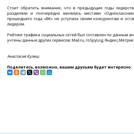
Стоит обратить внимание, что в предыдущие годы лидерств
разделяли и поочерёдно менялись местами «Одноклассник
прошедшего года «ВК» не уступала своим конкурентам и ост
лидером.
Рейтинг трафика социальных сетей был составлен по данным ана
учтены данные других сервисов: Mail.ru, гоSpyLog, Яндекс.Метрика, 
Анастасия Кулеш
Поделитесь, возможно, вашим друзьям будет интересно: