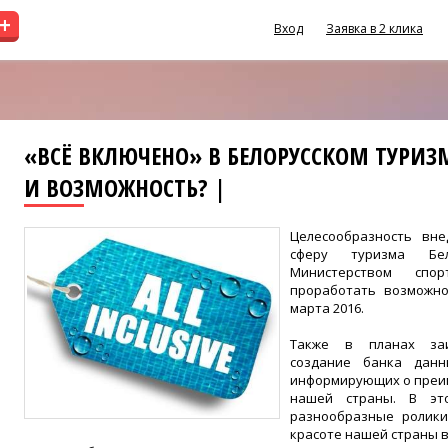
+
Вход
Заявка в 2 клика
«ВСЁ ВКЛЮЧЕНО» В БЕЛОРУССКОМ ТУРИЗМ
И ВОЗМОЖНОСТЬ? |
Целесообразность внед
сферу туризма Бел
Министерством спо
проработать возможно
марта 2016.
Также в планах заи
создание банка данн
информирующих о преи
нашей страны. В эт
разнообразные ролик
красоте нашей страны в