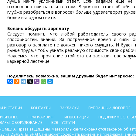
лучше найти уклончивый ответ. Если задание еще не 
откровенно признаться в этом. Вероятно ответ «Я обяз
глубже разобраться в вопросе» больше удовлетворит руков
более выгодном свете.
Боязнь обсудить зарплату
Следует помнить, что любой работодатель своего рад
способностей, знаний. За потраченное время и силы о
разговор о зарплате не должен никого смущать. И будет 
рынке труда, чтобы узнать реальную стоимость своих рабочи
Надеемся, что прочтение этой статьи заставит вас задум
карьерной лестнице.
Поделитесь, возможно, вашим друзьям будет интересно:
И И СТАТЬИ
КОНТАКТЫ
ЗАКЛАДКИ
ПУБЛИЧНЫЙ ДОГОВОР
Й БИЗНЕС
ФРАНЧАЙЗИНГ
ИНВЕСТИЦИИ
НЕДВИЖИМОСТЬ БЕ
ТОВАРЫ, ОБОРУДОВАНИЕ
B2B - УСЛУГИ
C INC MEDIA. Права защищены. Материалы сайта охраняются законом об ав
ссылка ОБЯЗАТЕЛЬНА! Сайт может содержать контент, не предназначенный 