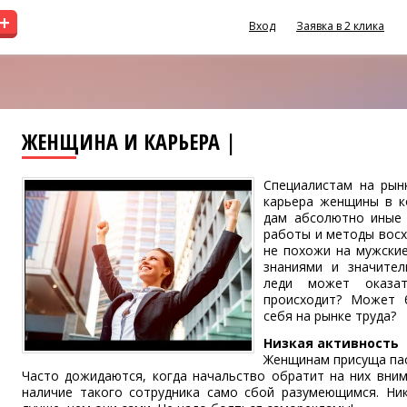
+
Вход
Заявка в 2 клика
ЖЕНЩИНА И КАРЬЕРА |
Специалистам на рын
карьера женщины в к
дам абсолютно иные 
работы и методы восх
не похожи на мужски
знаниями и значите
леди может оказа
происходит? Может 
себя на рынке труда?
Низкая активность
Женщинам присуща пас
Часто дожидаются, когда начальство обратит на них вним
наличие такого сотрудника само сбой разумеющимся. Ни