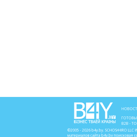
НОВОСТ
ГОТОВЫ
B2B - 
©2005 - 2026 b4y.by. SCHOSᶳHIRO LL
материалов сайта b4y.by поисковая 