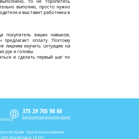
выполнено, то не торопитесь
ательно выполню, просто нужно
одителя и выставит работника в
а покупатель ваших навыков,
н предлагает оплату. Поэтому
не лишним изучить ситуацию на
х рук и головы.
аться и сделать первый шаг по
375 29 705 98 60
Бесплатная консультация
ЛАРУСИ
торском праве. При использовании
для лиц младше 18 лет.