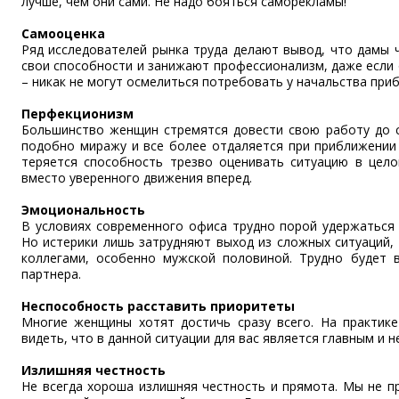
лучше, чем они сами. Не надо бояться саморекламы!
Самооценка
Ряд исследователей рынка труда делают вывод, что дамы 
свои способности и занижают профессионализм, даже если 
– никак не могут осмелиться потребовать у начальства приб
Перфекционизм
Большинство женщин стремятся довести свою работу до 
подобно миражу и все более отдаляется при приближении 
теряется способность трезво оценивать ситуацию в целом
вместо уверенного движения вперед.
Эмоциональность
В условиях современного офиса трудно порой удержаться 
Но истерики лишь затрудняют выход из сложных ситуаций,
коллегами, особенно мужской половиной. Трудно будет 
партнера.
Неспособность расставить приоритеты
Многие женщины хотят достичь сразу всего. На практик
видеть, что в данной ситуации для вас является главным и 
Излишняя честность
Не всегда хороша излишняя честность и прямота. Мы не п