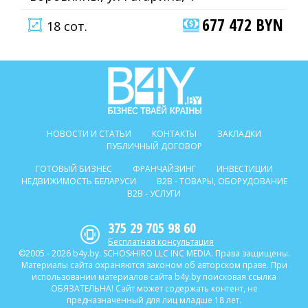
677 472 BYN
18 сот.
НОВОСТИ И СТАТЬИ
КОНТАКТЫ
ЗАКЛАДКИ
ПУБЛИЧНЫЙ ДОГОВОР
ГОТОВЫЙ БИЗНЕС
ФРАНЧАЙЗИНГ
ИНВЕСТИЦИИ
НЕДВИЖИМОСТЬ БЕЛАРУСИ
B2B - ТОВАРЫ, ОБОРУДОВАНИЕ
B2B - УСЛУГИ
375 29 705 98 60
Бесплатная консультация
©2005 - 2026 b4y.by. SCHOSᶳHIRO LLC INC MEDIA. Права защищены.
Материалы сайта охраняются законом об авторском праве. При
использовании материалов сайта b4y.by поисковая ссылка
ОБЯЗАТЕЛЬНА! Сайт может содержать контент, не
предназначенный для лиц младше 18 лет.