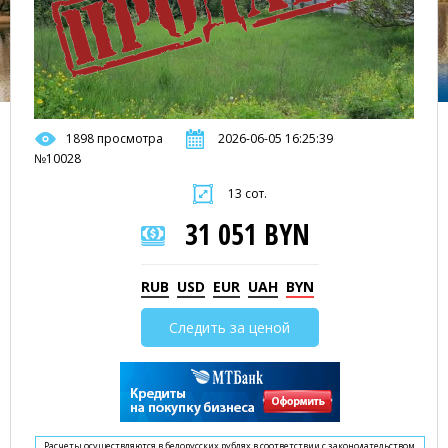
1898 просмотра
2026-06-05 16:25:39
№10028
13 сот.
31 051 BYN
RUB
USD
EUR
UAH
BYN
Следить за ценой
Расчеты осуществляются в белорусских рублях в соответствии с законодательством