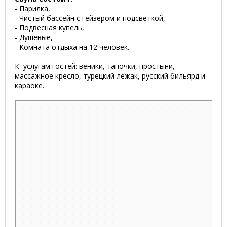
- Парилка,
- Чистый бассейн с гейзером и подсветкой,
- Подвесная купель,
- Душевые,
- Комната отдыха на 12 человек.
К услугам гостей: веники, тапочки, простыни,
массажное кресло, турецкий лежак, русский бильярд и
караоке.
Минск
Улица Игнатенко, 2 на карте Минска, ближайшее метро
Молодёжная — Яндекс.Карты