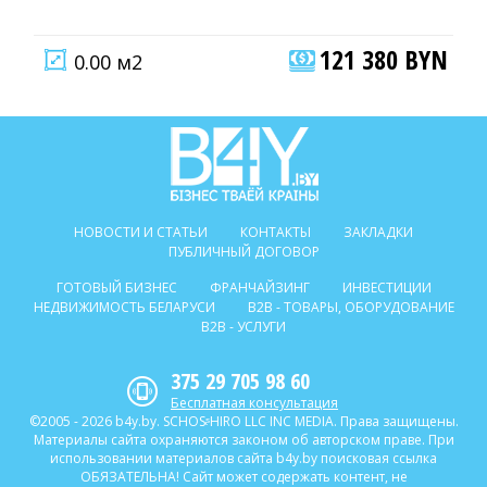
121 380 BYN
0.00 м2
НОВОСТИ И СТАТЬИ
КОНТАКТЫ
ЗАКЛАДКИ
ПУБЛИЧНЫЙ ДОГОВОР
ГОТОВЫЙ БИЗНЕС
ФРАНЧАЙЗИНГ
ИНВЕСТИЦИИ
НЕДВИЖИМОСТЬ БЕЛАРУСИ
B2B - ТОВАРЫ, ОБОРУДОВАНИЕ
B2B - УСЛУГИ
375 29 705 98 60
Бесплатная консультация
©2005 - 2026 b4y.by. SCHOSᶳHIRO LLC INC MEDIA. Права защищены.
Материалы сайта охраняются законом об авторском праве. При
использовании материалов сайта b4y.by поисковая ссылка
ОБЯЗАТЕЛЬНА! Сайт может содержать контент, не