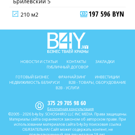
Брилевский 5
197 596 BYN
210 м2
НОВОСТИ И СТАТЬИ
КОНТАКТЫ
ЗАКЛАДКИ
ПУБЛИЧНЫЙ ДОГОВОР
ГОТОВЫЙ БИЗНЕС
ФРАНЧАЙЗИНГ
ИНВЕСТИЦИИ
НЕДВИЖИМОСТЬ БЕЛАРУСИ
B2B - ТОВАРЫ, ОБОРУДОВАНИЕ
B2B - УСЛУГИ
375 29 705 98 60
Бесплатная консультация
©2005 - 2026 b4y.by. SCHOSᶳHIRO LLC INC MEDIA. Права защищены.
Материалы сайта охраняются законом об авторском праве. При
использовании материалов сайта b4y.by поисковая ссылка
ОБЯЗАТЕЛЬНА! Сайт может содержать контент, не
предназначенный для лиц младше 18 лет.