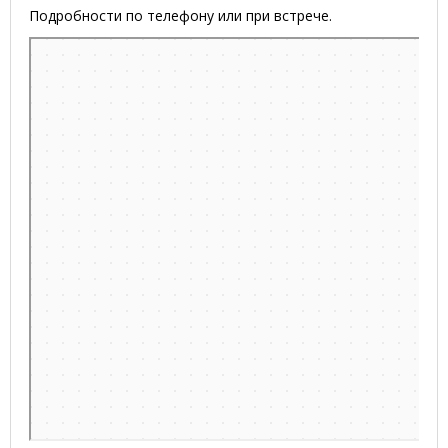
Подробности по телефону или при встрече.
Минск
Улица Куйбышева, 46А на карте Минска, ближайшее метро
Площадь Якуба Коласа — Яндекс.Карты