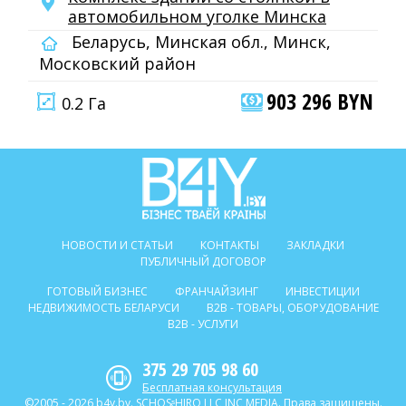
автомобильном уголке Минска
Беларусь, Минская обл., Минск,
Московский район
903 296 BYN
0.2 Га
НОВОСТИ И СТАТЬИ
КОНТАКТЫ
ЗАКЛАДКИ
ПУБЛИЧНЫЙ ДОГОВОР
ГОТОВЫЙ БИЗНЕС
ФРАНЧАЙЗИНГ
ИНВЕСТИЦИИ
НЕДВИЖИМОСТЬ БЕЛАРУСИ
B2B - ТОВАРЫ, ОБОРУДОВАНИЕ
B2B - УСЛУГИ
375 29 705 98 60
Бесплатная консультация
©2005 - 2026 b4y.by. SCHOSᶳHIRO LLC INC MEDIA. Права защищены.