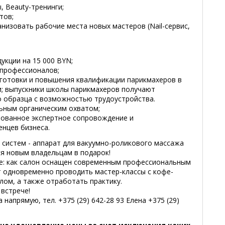
, Beauty-тренинги;
тов;
анизовать рабочие места новых мастеров (Nail-сервис,
укции на 15 000 BYN;
-профессионалов;
готовки и повышения квалификации парикмахеров в
и; выпускники школы парикмахеров получают
о образца с возможностью трудоустройства.
альным органическим охватом;
ированное экспертное сопровождение и
енцев бизнеса.
 систем - аппарат для вакуумно-роликового массажа
ся новым владельцам в подарок!
: как салон оснащен современным профессиональным
т одновременно проводить мастер-классы с кофе-
лом, а также отработать практику.
встрече!
напрямую, тел. +375 (29) 642-28 93 Елена +375 (29)