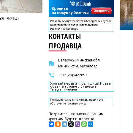
05 15:23:41
Расчеты осуществляются в белорусских рублях
в соответствии с законодательством
Республики Беларусь.
КОНТАКТЫ
ПРОДАВЦА
Беларусь, Минская обл.,
Минск, ст.м. Михалово
+375(29)6422893
Узнавай первым - подпишись! Новые
объекты готового бизнеса в
Telegram канале
Пожалуйста, скажите что Вы нашли это
объявление на сайте b4y.by
Поделитесь, возможно, вашим
друзьям будет интересно: