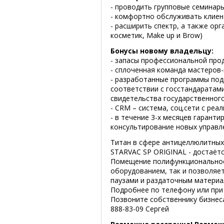
- проводить групповые семинары
- комфортно обслуживать клиен
- расширить спектр, а также орг
косметик, Make up и Brow)
Бонусы новому владельцу:
- запасы профессиональной прод
- сплоченная команда мастеров
- разработанные программы под
соответствии с госстандаратам
свидетельства государственног
- CRM – система, соц.сети с ре
- в течение 3-х месяцев гарант
консультирование новых управл
Титан в сфере антицеллюлитных
STARVAC SP ORIGINAL - достаёт
Помещение полифункциональное
оборудованием, так и позволяе
паузами и раздаточным материа
Подробнее по телефону или при 
Позвоните собственнику бизнеса 
888-83-09 Сергей