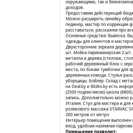
окружающими, так и бизнесмена
доходов.
Предоставим действующий бюдж
Можно расширить линейку образ
педикюр, мастер по коррекции 
расставаться, расскажем про вс
Основные средства: Вывеска. В
одежды для клиентов и мастеров
Двухсторонние зеркала деревян
шт. Мойка парикмахерская 2 шт.
металла и дерева (стеллаж, стол
рабочий деревянный блок с зерк
места, по бокам тумбочки для х
деревянных комода. Стулья раск
уборщицы. Бойлер. Склад с мет
на Deal.by и Blizko.by есть инфо
(2500 подписчиков) школа (6800)
запись. Дополнительно можно р
Италия. Стул для мастера и для
роликового массажа STARVAC SP 
200 метров от метро
Интерьер помещения выполнен п
вход, удобная наземная парковк
Помещение позволит: