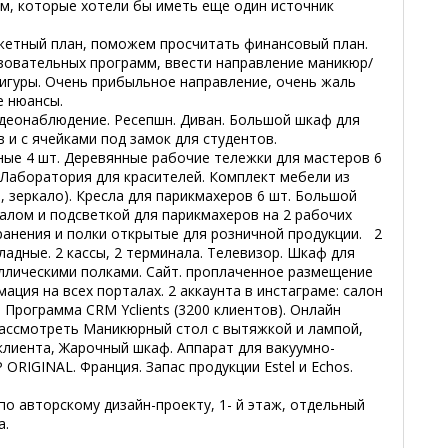
м, которые хотели бы иметь еще один источник
етный план, поможем просчитать финансовый план.
овательных программ, ввести направление маникюр/
фигуры. Очень прибыльное направление, очень жаль
е нюансы.
идеонаблюдение. Ресепшн. Диван. Большой шкаф для
 и с ячейками под замок для студентов.
ные 4 шт. Деревянные рабочие тележки для мастеров 6
 Лаборатория для красителей. Комплект мебели из
, зеркало). Кресла для парикмахеров 6 шт. Большой
алом и подсветкой для парикмахеров на 2 рабочих
ранения и полки открытые для розничной продукции. 2
ладные. 2 кассы, 2 терминала. Телевизор. Шкаф для
аллическими полками. Сайт. проплаченное размещение
рмация на всех порталах. 2 аккаунта в инстаграме: салон
. Программа CRM Yclients (3200 клиентов). Онлайн
ассмотреть Маникюрный стол с вытяжкой и лампой,
 клиента, Жарочный шкаф. Аппарат для вакуумно-
ORIGINAL. Франция. Запас продукции Estel и Echos.
о авторскому дизайн-проекту, 1- й этаж, отдельный
а.