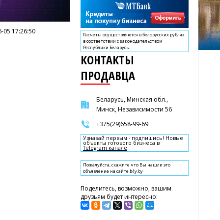
-05 17:26:50
Расчеты осуществляются в белорусских рублях
в соответствии с законодательством
Республики Беларусь.
КОНТАКТЫ
ПРОДАВЦА
Беларусь, Минская обл.,
Минск, Независимости 56
+375(29)658-99-69
Узнавай первым - подпишись! Новые
объекты готового бизнеса в
Telegram канале
Пожалуйста, скажите что Вы нашли это
объявление на сайте b4y.by
Поделитесь, возможно, вашим
друзьям будет интересно: