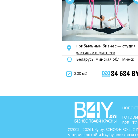
Прибыльный бизнес — студия
растяжки и фитнеса
Беларусь, Минская обл., Минск
84 684 B
0.00 м2
НОВОСТ
ГОТОВЫ
B2B - 
©2005 - 2026 b4y.by. SCHOSᶳHIRO LL
материалов сайта b4y.by поисковая 