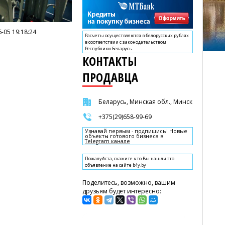
-05 19:18:24
Расчеты осуществляются в белорусских рублях
в соответствии с законодательством
Республики Беларусь.
КОНТАКТЫ
ПРОДАВЦА
Беларусь, Минская обл., Минск
+375(29)658-99-69
Узнавай первым - подпишись! Новые
объекты готового бизнеса в
Telegram канале
Пожалуйста, скажите что Вы нашли это
объявление на сайте b4y.by
Поделитесь, возможно, вашим
друзьям будет интересно: