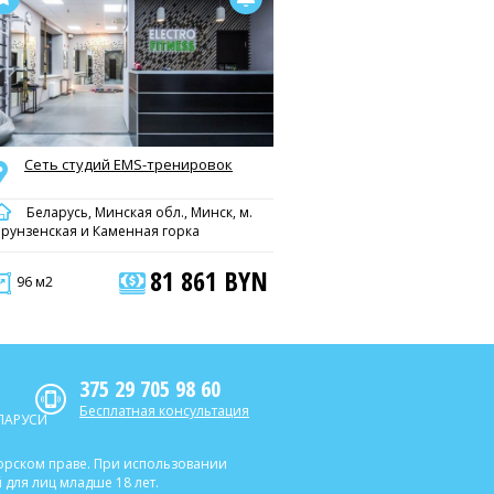
Сеть студий EMS-тренировок
Беларусь, Минская обл., Минск, м.
рунзенская и Каменная горка
81 861 BYN
96 м2
375 29 705 98 60
Бесплатная консультация
ЛАРУСИ
торском праве. При использовании
для лиц младше 18 лет.