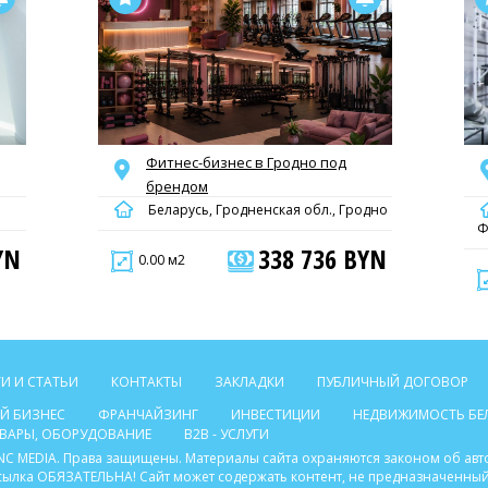
Фитнес-бизнес в Гродно под
брендом
Беларусь, Гродненская обл., Гродно
Ф
YN
338 736 BYN
0.00 м2
И И СТАТЬИ
КОНТАКТЫ
ЗАКЛАДКИ
ПУБЛИЧНЫЙ ДОГОВОР
Й БИЗНЕС
ФРАНЧАЙЗИНГ
ИНВЕСТИЦИИ
НЕДВИЖИМОСТЬ БЕ
ТОВАРЫ, ОБОРУДОВАНИЕ
B2B - УСЛУГИ
C INC MEDIA. Права защищены. Материалы сайта охраняются законом об ав
ссылка ОБЯЗАТЕЛЬНА! Сайт может содержать контент, не предназначенный 