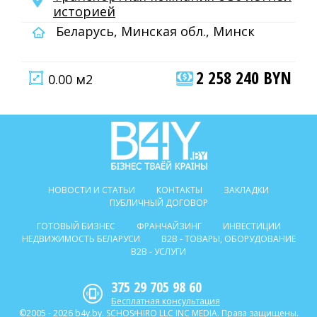
историей
Беларусь, Минская обл., Минск
2 258 240 BYN
0.00 м2
НОВОСТИ И СТАТЬИ
КОНТАКТЫ
ЗАКЛАДКИ
ПУБЛИЧНЫЙ ДОГОВОР
ГОТОВЫЙ БИЗНЕС
ФРАНЧАЙЗИНГ
ИНВЕСТИЦИИ
НЕДВИЖИМОСТЬ БЕЛАРУСИ
B2B - ТОВАРЫ, ОБОРУДОВАНИЕ
B2B - УСЛУГИ
375 29 705 98 60
Бесплатная консультация
©2005 - 2026 b4y.by. SCHOSᶳHIRO LLC INC MEDIA. Права защищены.