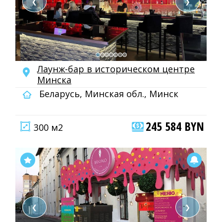
❮
❯
Лаунж-бар в историческом центре
Минска
Беларусь, Минская обл., Минск
245 584 BYN
300 м2
❮
❯